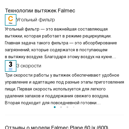
Технологии вытяжек Falmec
Угольный фильтр
Угольный фильтр — это важнейшая составляющая
вытяжки, которая работает в режиме рециркуляции.
Главная задача такого фильтра — это абсорбирование
загрязнений, которые содержатся в поступающем
в вытяжку воздухе. Благодаря этому воздух на кухне
очищается более качественно. Угольные фильтры
3 скорости
необходимо часто заменять — примерно раз в три-
Три скорости работы у вытяжек обеспечивают удобное
четыре месяца.
управление и адаптацию под разные этапы приготовления
пищи. Первая скорость используется для легкого
удаления запахов и поддержания свежего воздуха.
Вторая подходит для повседневной готовки
и стабильного отвода пара. Третья, максимальная,
включается при интенсивной жарке или кипячении. Такой
выбор режимов позволяет эффективно очищать воздух,
Отзывы о модели Falmec Plane 60 ix (600)