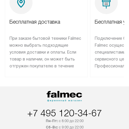
Бесплатная доставка
Бесплатная ус
При заказе бытовой техники Falmec
Подключение бы
можно выбрать подходящие
Falmec осуществ
условия доставки и оплаты. Если
специалистами 
товар в наличии, он может быть
сервисного цент
отгружен покупателю в течение
Профессиональн
трех дней. Техника со специальным
гарантия долгой
лейблом доставляется бесплатно
эксплуатации те
по Москве. Выезд за МКАД
техника со спец
оплачивается дополнительно.
подключается б
Возможна доставка товаров по
мастера за МКА
России.
дополнительную 
+7 495 120-34-67
Пн-Пт:
с 8:00 до 22:00
Сб-Вс:
с 9:00 до 22:00