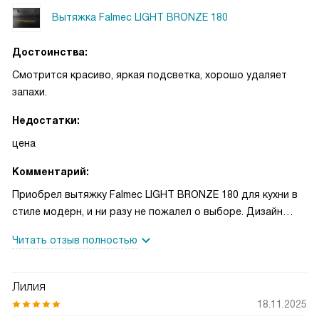
Вытяжка Falmec LIGHT BRONZE 180
Достоинства:
Смотрится красиво, яркая подсветка, хорошо удаляет
запахи.
Недостатки:
цена
Комментарий:
Приобрел вытяжку Falmec LIGHT BRONZE 180 для кухни в
стиле модерн, и ни разу не пожалел о выборе. Дизайн
просто потрясающий — покрытие в бронзовом цвете
Читать отзыв полностью
придает кухне роскошный, благородный вид. Особенно
впечатляют плавные изгибы, благодаря которым
устройство стало настоящим украшением интерьера.
Лилия
Производительность на высоте — даже при готовке на
18.11.2025
нескольких конфорках вытяжка справляется отлично,