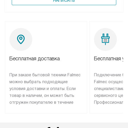
НАПИСАТЬ
Бесплатная доставка
Бесплатная ус
При заказе бытовой техники Falmec
Подключение бы
можно выбрать подходящие
Falmec осуществ
условия доставки и оплаты. Если
специалистами 
товар в наличии, он может быть
сервисного цент
отгружен покупателю в течение
Профессиональн
трех дней. Техника со специальным
гарантия долгой
лейблом доставляется бесплатно
эксплуатации те
по Москве. Выезд за МКАД
техника со спец