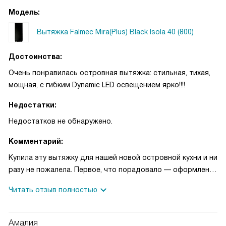
улавливая все запахи и пар. Управление интуитивно
Модель:
понятное, кнопки реагируют моментально. Шум при
Вытяжка Falmec Mira(Plus) Black Isola 40 (800)
работе умеренный, особенно на средних скоростях.
Качество сборки впечатляет — все детали подогнаны
Достоинства:
идеально, никаких люфтов или скрипов. В целом, вытяжка
превзошла все ожидания — и по функциональности, и по
Очень понравилась островная вытяжка: стильная, тихая,
внешнему виду. Однозначно рекомендую!
мощная, с гибким Dynamic LED освещением ярко!!!!
Недостатки:
Недостатков не обнаружено.
Комментарий:
Купила эту вытяжку для нашей новой островной кухни и ни
разу не пожалела. Первое, что порадовало — оформление
и цвет: чёрный корпус из нержавеющей стали смотрится
Читать отзыв полностью
очень ровно и не кричит, а светодиоки дают мягкий, но
достаточный свет при готовке. Управление простое —
электронные кнопки удобно нажимать даже мокрыми
Амалия