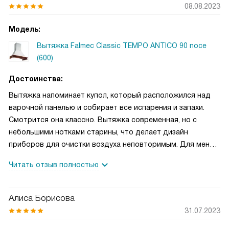
08.08.2023
Модель:
Вытяжка Falmec Classic TEMPO ANTICO 90 noce
(600)
Достоинства:
Вытяжка напоминает купол, который расположился над
варочной панелью и собирает все испарения и запахи.
Смотрится она классно. Вытяжка современная, но с
небольшими нотками старины, что делает дизайн
приборов для очистки воздуха неповторимым. Для меня,
помимо внешнего вида вытяжка должна также быстро и
Читать отзыв полностью
качественно очищать воздух. Эта отлично справляется со
своей работой. Она кстати, сильно не шумит и делает
наше пребывание на кухне комфортным. Вытяжка легко
Алиса Борисова
чистится. Время от времени я вынимаю из нее фильтр и
31.07.2023
промываю под водой, либо загружаю в посудомоечную