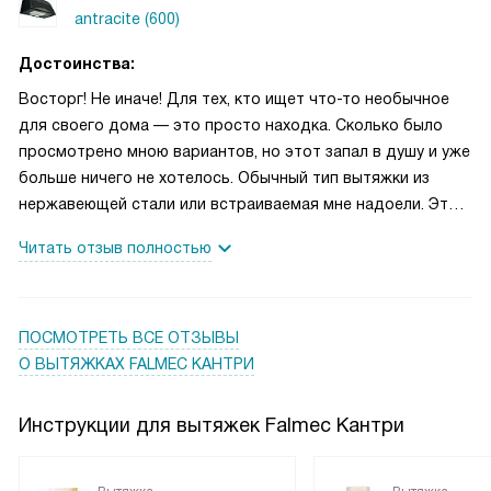
antracite (600)
Достоинства:
Восторг! Не иначе! Для тех, кто ищет что-то необычное
для своего дома — это просто находка. Сколько было
просмотрено мною вариантов, но этот запал в душу и уже
больше ничего не хотелось. Обычный тип вытяжки из
нержавеющей стали или встраиваемая мне надоели. Эта
вытяжка вообще не похожа ни на какую другую, она
Читать отзыв полностью
уникальна. Прекрасная текстура, фактура, отлично
подобранные дорогие цвета. При всем этом она не стоит
огромных денег!
ПОСМОТРЕТЬ ВСЕ ОТЗЫВЫ
О ВЫТЯЖКАХ FALMEC КАНТРИ
Инструкции для вытяжек Falmec Кантри