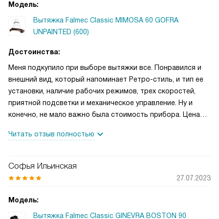
машину. Кассета отлично отмывается, становится как
Модель:
новая и опять выполняет свою работу. Так же приходится
Вытяжка Falmec Classic MIMOSA 60 GOFRA
часто протирать корпус от пыли. На этом обслуживание
UNPAINTED (600)
вытяжки заканчивается. Хочется отметить простое
механическое управление при помощи всем знакомым
Достоинства:
слайдерным ползункам. Вытяжка отличная, шикарно
Меня подкупило при выборе вытяжки все. Понравился и
выполняет свою работу.
внешний вид, который напоминает Ретро-стиль, и тип ее
установки, наличие рабочих режимов, трех скоростей,
приятной подсветки и механическое управление. Ну и
конечно, не мало важно была стоимость прибора. Цена
нас полностью устроила. Понравилась нам и подсветка
Читать отзыв полностью
прибора — она подсвечивает не только зону варочной
панели, но и захватывает мойку, рабочий стол. Она яркая,
видно все даже если не включать основной свет. Уровень
Софья Ильинская
шума небольшой, на первых двух скоростях вытяжку
27.07.2023
практически не слышно. Изначально я рассматривала
другую модель, которая стоила дороже. Но в итоге
Модель:
остановилась на этой вытяжке, чему сейчас рада.
Вытяжка Falmec Classic GINEVRA BOSTON 90