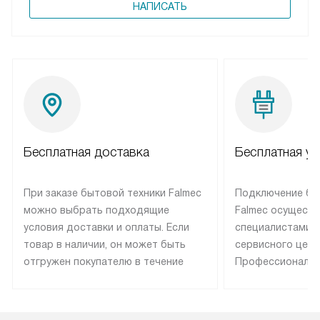
НАПИСАТЬ
Бесплатная доставка
Бесплатная ус
При заказе бытовой техники Falmec
Подключение бы
можно выбрать подходящие
Falmec осуществ
условия доставки и оплаты. Если
специалистами 
товар в наличии, он может быть
сервисного цент
отгружен покупателю в течение
Профессиональн
трех дней. Техника со специальным
гарантия долгой
лейблом доставляется бесплатно
эксплуатации те
по Москве. Выезд за МКАД
техника со спец