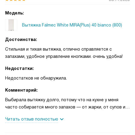
Модель:
Вытяжка Falmec White MIRA(Plus) 40 bianco (800)
Достоинства:
Стильная и тихая вытяжка, отлично справляется с
запахами, удобное управление кнопками. очень удобна!
Недостатки:
Недостатков не обнаружила.
Комментарий:
Выбирала вытяжку долго, потому что на кухне у меня
часто собирается много запахов — от жарки, от супов и
выпечки. Первые дни после установки запомню надолго:
Читать отзыв полностью
пекла блины ночью, и соседка снизу написала, что ничего
не чувствует — для меня это было важным моментом, я