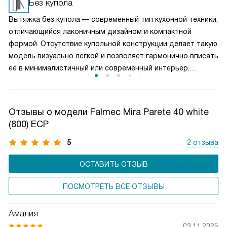
Без купола
разделение обеспечивает оптимальный баланс между
Вытяжка без купола — современный тип кухонной техники,
производительностью и уровнем шума. Пользователь
отличающийся лаконичным дизайном и компактной
может гибко управлять мощностью вытяжки, снижая
формой. Отсутствие купольной конструкции делает такую
энергопотребление и продлевая срок службы двигателя,
модель визуально легкой и позволяет гармонично вписать
сохраняя комфортную атмосферу на кухне.
её в минималистичный или современный интерьер.
Несмотря на небольшие габариты, вытяжка эффективно
справляется с удалением пара, запахов и жира. Она
удобна в уходе, не перегружает пространство и подходит
Отзывы о модели Falmec Mira Parete 40 white
для кухонь с ограниченной площадью.
(800) ECP
5
2 отзыва
ОСТАВИТЬ ОТЗЫВ
ПОСМОТРЕТЬ ВСЕ ОТЗЫВЫ
Амалия
03.11.2025