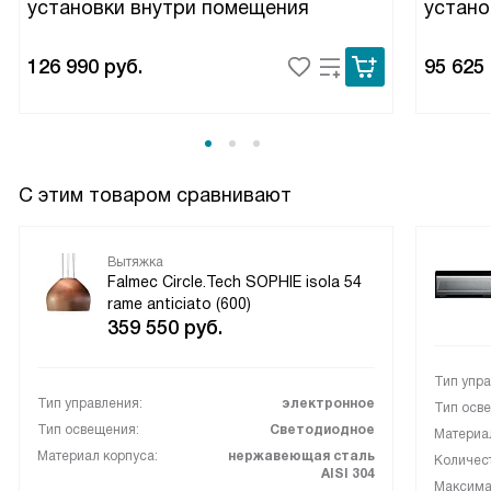
установки внутри помещения
устано
пачкается сильно, а периметральное всасывание
действительно ощущается: воздух у плиты быстрее
очищается, чем у старой модели у подруги.
126 990
руб.
95 625
Я довольна покупкой.
С этим товаром сравнивают
Вытяжка
Falmec Circle.Tech SOPHIE isola 54
rame anticiato (600)
359 550
руб.
Тип упра
Тип управления:
электронное
Тип осв
Тип освещения:
Светодиодное
Материал
Материал корпуса:
нержавеющая сталь
Количест
AISI 304
Максимал