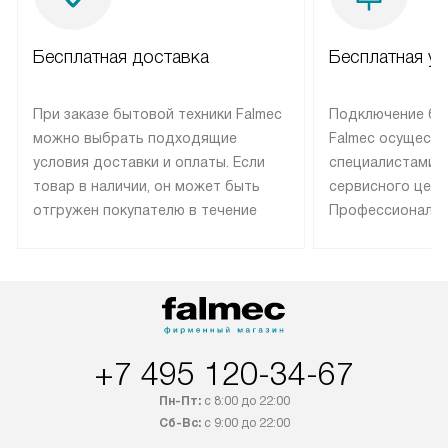
Бесплатная доставка
Бесплатная ус
При заказе бытовой техники Falmec
Подключение бы
можно выбрать подходящие
Falmec осуществ
условия доставки и оплаты. Если
специалистами 
товар в наличии, он может быть
сервисного цент
отгружен покупателю в течение
Профессиональн
трех дней. Техника со специальным
гарантия долгой
лейблом доставляется бесплатно
эксплуатации те
по Москве. Выезд за МКАД
техника со спец
оплачивается дополнительно.
подключается б
Возможна доставка товаров по
мастера за МКА
России.
дополнительную 
+7 495 120-34-67
Пн-Пт:
с 8:00 до 22:00
Сб-Вс:
с 9:00 до 22:00