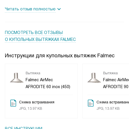
идеально вписалась в мой интерьер. Нержавеющая сталь
Читать отзыв полностью
делает ее не только красивой, но и надежной.
В общем, я безумно рада этой покупке! Эта вытяжка не
только облегчила мне жизнь, но и добавила комфорта на
ПОСМОТРЕТЬ ВСЕ ОТЗЫВЫ
мою кухню!
О КУПОЛЬНЫХ ВЫТЯЖКАХ FALMEC
Инструкции для купольных вытяжек Falmec
Вытяжка
Вытяжка
Falmec AirMec
Falmec AirMe
AFRODITE 60 inox (450)
AFRODITE 90 
Схема встраивания
Схема встраиван
JPG, 13.97 KB
JPG, 13.97 KB
ВСЕ ИНСТРУКЦИИ