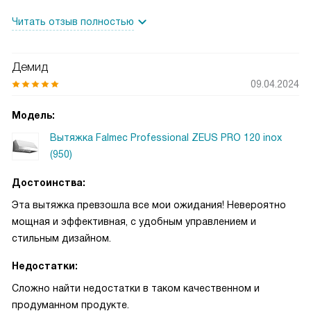
почувствовала, что воздух на моей кухне стал гораздо
Читать отзыв полностью
чище и свежее. Нет больше того привычного запаха
жареного, который раньше так долго держался после
приготовления ужина.
Демид
Особенно меня порадовало наличие угольного фильтра в
09.04.2024
комплекте. Это значит, что я не должна беспокоиться о
покупке дополнительных аксессуаров и могу сразу же
Модель:
начать использовать вытяжку после установки.
Вытяжка Falmec Professional ZEUS PRO 120 inox
К тому же, управление вытяжкой просто и понятно. Я без
(950)
труда нашла подходящий режим работы и скорость. И
очень удобно, что есть возможность работы с внешним
Достоинства:
мотором.
Эта вытяжка превзошла все мои ожидания! Невероятно
А еще меня поразило, насколько хорошо она освещает
мощная и эффективная, с удобным управлением и
рабочую зону. Светодиодное освещение создает
стильным дизайном.
приятный свет, который не утомляет глаза, а диапазон
цветовой температуры позволяет подстроить его под
Недостатки:
мои предпочтения.
Сложно найти недостатки в таком качественном и
Я всегда стремлюсь к тому, чтобы моя кухня была не
продуманном продукте.
только функциональной, но и стильной. И эта вытяжка