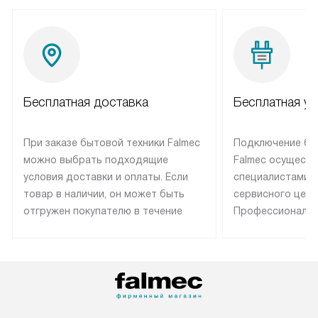
Бесплатная доставка
Бесплатная ус
При заказе бытовой техники Falmec
Подключение бы
можно выбрать подходящие
Falmec осуществ
условия доставки и оплаты. Если
специалистами 
товар в наличии, он может быть
сервисного цент
отгружен покупателю в течение
Профессиональн
трех дней. Техника со специальным
гарантия долгой
лейблом доставляется бесплатно
эксплуатации те
по Москве. Выезд за МКАД
техника со спец
оплачивается дополнительно.
подключается б
Возможна доставка товаров по
мастера за МКА
России.
дополнительную 