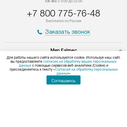
Сб-Вс:
с 9:00 до 22:00
+7 800 775-76-48
Бесплатно по России
Заказать звонок
Мир Falmec
Для работы нашего сайта используются cookie. Используя наш сайт,
Доставка и оплата
Вопросы и ответы
вы предоставляете
согласие на обработку ваших персональных
Подключение
Статьи и акции
данных
с помощью сервисов веб-аналитики (Cookie) и
присоединяетесь к тексту «
Согласия на обработку персональных
Кредит
Глоссарий
данных
»
Ремонт
Видео
Возврат и обмен
Виды установок
Соглашаюсь
Сервисные центры
Технологии
Контакты
Сайты-партнеры
Для физических лиц
shop@falmec-home.ru
Для юридических лиц
business@kvalitet.company