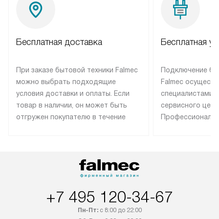
Бесплатная доставка
Бесплатная ус
При заказе бытовой техники Falmec
Подключение бы
можно выбрать подходящие
Falmec осуществ
условия доставки и оплаты. Если
специалистами 
товар в наличии, он может быть
сервисного цент
отгружен покупателю в течение
Профессиональн
трех дней. Техника со специальным
гарантия долгой
лейблом доставляется бесплатно
эксплуатации те
по Москве. Выезд за МКАД
техника со спец
оплачивается дополнительно.
подключается б
Возможна доставка товаров по
мастера за МКА
России.
дополнительную 
+7 495 120-34-67
Пн-Пт:
с 8:00 до 22:00