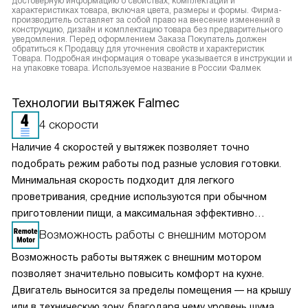
достоверную информацию о свойствах, комплектации и
характеристиках товара, включая цвета, размеры и формы. Фирма-
производитель оставляет за собой право на внесение изменений в
конструкцию, дизайн и комплектацию товара без предварительного
уведомления. Перед оформлением Заказа Покупатель должен
обратиться к Продавцу для уточнения свойств и характеристик
Товара. Подробная информация о товаре указывается в инструкции и
на упаковке товара. Используемое название в России Фалмек
Технологии вытяжек Falmec
4 скорости
Наличие 4 скоростей у вытяжек позволяет точно
подобрать режим работы под разные условия готовки.
Минимальная скорость подходит для легкого
проветривания, средние используются при обычном
приготовлении пищи, а максимальная эффективно
справляется с сильным паром и запахами. Такое
Возможность работы с внешним мотором
разделение обеспечивает оптимальный баланс между
Возможность работы вытяжек с внешним мотором
производительностью и уровнем шума. Пользователь
позволяет значительно повысить комфорт на кухне.
может гибко управлять мощностью вытяжки, снижая
Двигатель выносится за пределы помещения — на крышу
энергопотребление и продлевая срок службы двигателя,
или в техническую зону, благодаря чему уровень шума