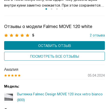
сохраняя комфортную атмосферу на кухне.
внутри кухни заметно снижается. При этом сохраняется
высокая производительность и эффективное удаление
запахов и пара. Такое решение особенно актуально для
просторных кухонь и студий, где важна тишина. Вытяжки
Отзывы о модели Falmec MOVE 120 white
с внешним мотором сочетают мощность, надежность
и акустический комфорт.
5
2 отзыва
ОСТАВИТЬ ОТЗЫВ
ПОСМОТРЕТЬ ВСЕ ОТЗЫВЫ
Амалия
05.04.2024
Модель:
Вытяжка Falmec Design MOVE 120 inox vetro bianco
(800)