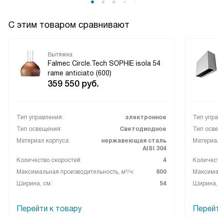
вытяжку. Она не только идеально вписалась в интерьер
моей кухни, но и значительно облегчила мне процесс
С этим товаром сравнивают
приготовления пищи. Уверена, что она прослужит мне
долгие годы, радуя своим внешним видом и отличной
работой!
Вытяжка
Falmec Circle.Tech SOPHIE isola 54
rame anticiato (600)
359 550
руб.
Тип управления:
электронное
Тип упра
Тип освещения:
Светодиодное
Тип осв
Материал корпуса:
нержавеющая сталь
Материал
AISI 304
Количество скоростей:
4
Количест
Максимальная производительность, м³/ч:
600
Максимал
Ширина, см:
54
Ширина,
Перейти к товару
Перейт