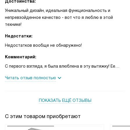
Достоинства:
Уникальный дизайн, идеальная функциональность и
непревзойденное качество - вот что я люблю в этой
технике!
Недостатки:
Недостатков вообще не обнаружено!
Комментарий:
С первого взгляда, я была влюблена в эту вытяжку! Ее
стильное исполнение в нержавеющей стали и белом
Читать отзыв полностью
стекле привлекло мое внимание и идеально вписалось в
интерьер моей кухни. Она стала настоящим украшением и
центром притяжения взглядов всех гостей!
ПОКАЗАТЬ ЕЩЁ ОТЗЫВЫ
Но не только внешний вид меня поразил. Эта вытяжка
обладает замечательными функциональными
характеристиками. Светодиодное освещение создает
С этим товаром приобретают
идеальные условия для приготовления пищи, а 4 скорости
позволяют мне выбирать оптимальный режим работы в