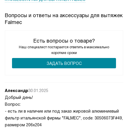
специй сняла лишний стресс в повседневных делах и
сделала процесс приготовления более приятным. Я
Вопросы и ответы на аксессуары для вытяжек
довольна покупкой.
Falmec
Есть вопросы о товаре?
Наш специалист постарается ответить в максимально
короткие сроки
ЗАДАТЬ ВОПРОС
Александр
30.01.2025
Добрый день!
Вопрос:
- есть ли в наличие или под заказ жировой алюминиевый
фильтр итальянской фирмы "FALMEC", code: 30506073F#49,
размером 206х204