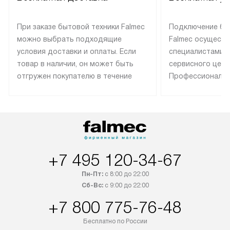
При заказе бытовой техники Falmec
Подключение бы
можно выбрать подходящие
Falmec осуществ
условия доставки и оплаты. Если
специалистами 
товар в наличии, он может быть
сервисного цент
отгружен покупателю в течение
Профессиональн
трех дней. Техника со специальным
гарантия долгой
лейблом доставляется бесплатно
эксплуатации те
по Москве. Выезд за МКАД
техника со спец
оплачивается дополнительно.
подключается б
Возможна доставка товаров по
мастера за МКА
России.
дополнительную 
+7 495 120-34-67
Пн-Пт:
с 8:00 до 22:00
Сб-Вс:
с 9:00 до 22:00
+7 800 775-76-48
Бесплатно по России