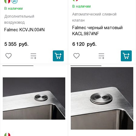
В наличии
В наличии
Автоматический сливной
Дополнительный
клапан
воздуховод
Falmec черный матовый
Falmec KCVJN.00#N
KACL.987#NF
5 355
руб.
6 120
руб.