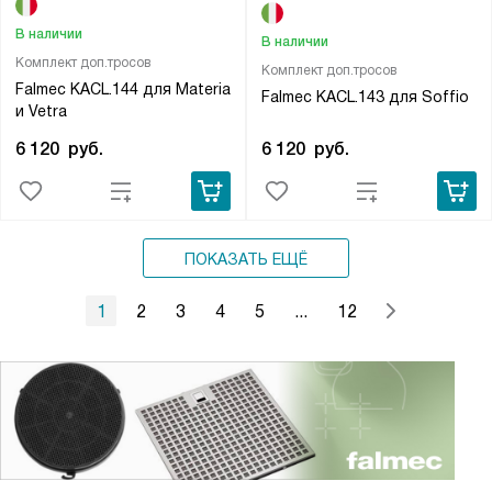
В наличии
В наличии
Комплект доп.тросов
Комплект доп.тросов
Falmec KACL.144 для Materia
Falmec KACL.143 для Soffio
и Vetra
6 120
руб.
6 120
руб.
ПОКАЗАТЬ ЕЩЁ
1
2
3
4
5
...
12