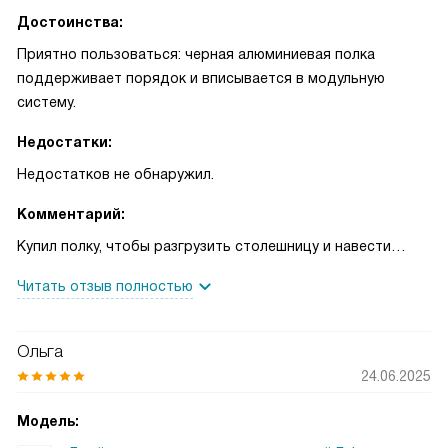
Достоинства:
Приятно пользоваться: черная алюминиевая полка
поддерживает порядок и вписывается в модульную
систему.
Недостатки:
Недостатков не обнаружил.
Комментарий:
Купил полку, чтобы разгрузить столешницу и навести
порядок в небольшой кухне. Сначала не был уверен,
Читать отзыв полностью
насколько она пригодится, но уже в первые дни заметил
разницу: мелкие банки и специи перестали создавать
беспорядок. Черный цвет смотрится сдержанно, не
Ольга
режет глаз и гармонирует с остальными предметами.
24.06.2025
Алюминий впечатляет тем, что выглядит лёгким, но при
этом даёт ощущение прочности и практичности.
Модель:
Однажды мы готовили семейный ужин, и дополнительная