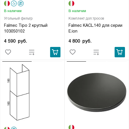
В наличии
В наличии
Угольный фильтр
Комплект доп.тросов
Falmec Tipo 2 круглый
Falmec KACL.140 для серии
103050102
E.ion
4 590
руб.
4 800
руб.