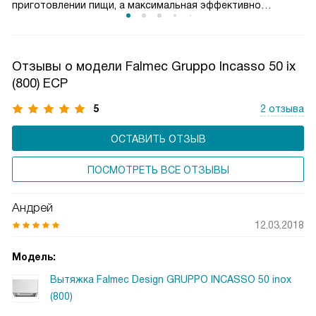
приготовлении пищи, а максимальная эффективно
справляется с сильным паром и запахами. Такое
разделение обеспечивает оптимальный баланс между
производительностью и уровнем шума. Пользователь
Отзывы о модели Falmec Gruppo Incasso 50 ix
может гибко управлять мощностью вытяжки, снижая
(800) ECP
энергопотребление и продлевая срок службы двигателя,
сохраняя комфортную атмосферу на кухне.
5
2 отзыва
ОСТАВИТЬ ОТЗЫВ
ПОСМОТРЕТЬ ВСЕ ОТЗЫВЫ
Андрей
12.03.2018
Модель:
Вытяжка Falmec Design GRUPPO INCASSO 50 inox
(800)