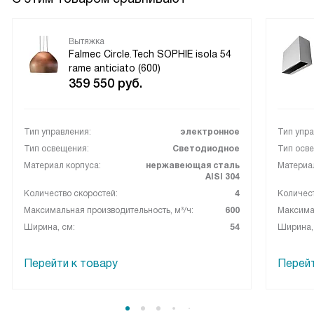
Вытяжка
Falmec Circle.Tech SOPHIE isola 54
rame anticiato (600)
359 550
руб.
Тип управления:
электронное
Тип упра
Тип освещения:
Светодиодное
Тип осв
Материал корпуса:
нержавеющая сталь
Материал
AISI 304
Количество скоростей:
4
Количест
Максимальная производительность, м³/ч:
600
Максимал
Ширина, см:
54
Ширина,
Перейти к товару
Перейт