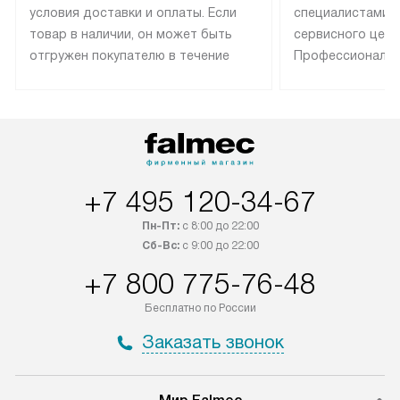
условия доставки и оплаты. Если
специалистами 
товар в наличии, он может быть
сервисного цент
отгружен покупателю в течение
Профессиональн
трех дней. Техника со специальным
гарантия долгой
лейблом доставляется бесплатно
эксплуатации те
по Москве. Выезд за МКАД
техника со спец
оплачивается дополнительно.
подключается б
Возможна доставка товаров по
мастера за МКА
России.
дополнительную 
+7 495 120-34-67
Пн-Пт:
с 8:00 до 22:00
Сб-Вс:
с 9:00 до 22:00
+7 800 775-76-48
Бесплатно по России
Заказать звонок