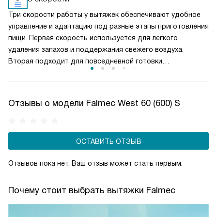
необходимо часто заменять — примерно раз в три-
Три скорости работы у вытяжек обеспечивают удобное
четыре месяца.
управление и адаптацию под разные этапы приготовления
пищи. Первая скорость используется для легкого
удаления запахов и поддержания свежего воздуха.
Вторая подходит для повседневной готовки
и стабильного отвода пара. Третья, максимальная,
включается при интенсивной жарке или кипячении. Такой
выбор режимов позволяет эффективно очищать воздух,
Отзывы о модели Falmec West 60 (600) S
контролировать уровень шума и рационально
расходовать электроэнергию, создавая комфортные
условия на кухне.
ОСТАВИТЬ ОТЗЫВ
Отзывов пока нет, Ваш отзыв может стать первым.
Почему стоит выбрать вытяжки Falmec