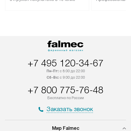
трех дней. Техника со специальным
гарантия долгой
лейблом доставляется бесплатно
эксплуатации те
по Москве. Выезд за МКАД
техника со спец
оплачивается дополнительно.
подключается б
Возможна доставка товаров по
мастера за МКА
России.
дополнительную 
+7 495 120-34-67
Пн-Пт:
с 8:00 до 22:00
Сб-Вс:
с 9:00 до 22:00
+7 800 775-76-48
Бесплатно по России
Заказать звонок
Мир Falmec