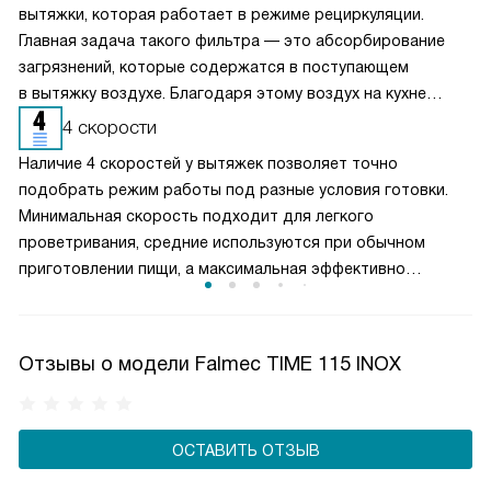
вытяжки, которая работает в режиме рециркуляции.
Главная задача такого фильтра — это абсорбирование
загрязнений, которые содержатся в поступающем
в вытяжку воздухе. Благодаря этому воздух на кухне
очищается более качественно. Угольные фильтры
4 скорости
необходимо часто заменять — примерно раз в три-
Наличие 4 скоростей у вытяжек позволяет точно
четыре месяца.
подобрать режим работы под разные условия готовки.
Минимальная скорость подходит для легкого
проветривания, средние используются при обычном
приготовлении пищи, а максимальная эффективно
справляется с сильным паром и запахами. Такое
разделение обеспечивает оптимальный баланс между
производительностью и уровнем шума. Пользователь
Отзывы о модели Falmec TIME 115 INOX
может гибко управлять мощностью вытяжки, снижая
энергопотребление и продлевая срок службы двигателя,
сохраняя комфортную атмосферу на кухне.
ОСТАВИТЬ ОТЗЫВ