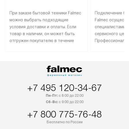
При заказе бытовой техники Falmec
Подключение бы
можно выбрать подходящие
Falmec осуществ
условия доставки и оплаты. Если
специалистами 
товар в наличии, он может быть
сервисного цент
отгружен покупателю в течение
Профессиональн
трех дней. Техника со специальным
гарантия долгой
лейблом доставляется бесплатно
эксплуатации те
по Москве. Выезд за МКАД
техника со спец
оплачивается дополнительно.
подключается б
Возможна доставка товаров по
мастера за МКА
России.
дополнительную 
+7 495 120-34-67
Пн-Пт:
с 8:00 до 22:00
Сб-Вс:
с 9:00 до 22:00
+7 800 775-76-48
Бесплатно по России