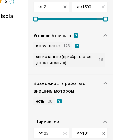
5
(1)
от
до
isola
Угольный фильтр
в комплекте
173
опционально (приобретается
18
дополнительно)
Возможность работы с
внешним мотором
есть
38
Ширина, см
от
до