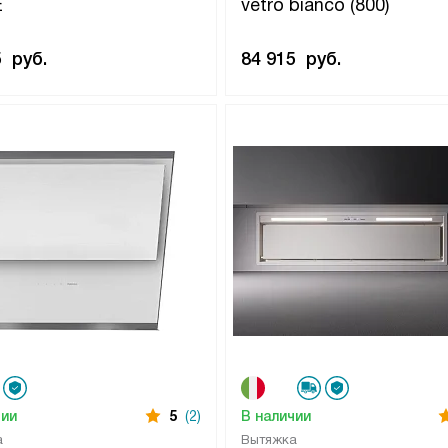
E
vetro bianco (800)
5
руб.
84 915
руб.
чии
5
(2)
В наличии
а
Вытяжка