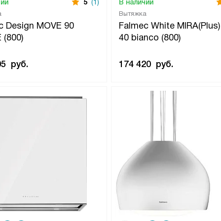
чии
5
(1)
В наличии
а
Вытяжка
c Design MOVE 90
Falmec White MIRA(Plus) 
 (800)
40 bianco (800)
05
руб.
174 420
руб.