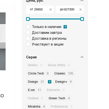
Цена, руб.
от
до
Только в наличии
Доставим завтра
Доставка в регионы
Участвуют в акции
Серия
AirMec
0
Black White
0
Circle.Tech
9
Classic
105
Design
21
Design+
9
E.ion
11
Elements
0
SO
Fasteel
0
Green Tech
4
Mirabilia
4
Professional
0