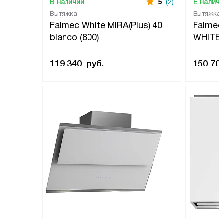
В наличии
5
(2)
В нали
Вытяжка
Вытяжк
Falmec White MIRA(Plus) 40
Falme
bianco (800)
WHITE
119 340
руб.
150 7