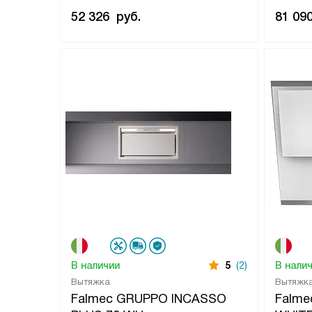
52 326
руб.
81 09
В наличии
5
(2)
В нали
Вытяжка
Вытяжк
Falmec GRUPPO INCASSO
Falme