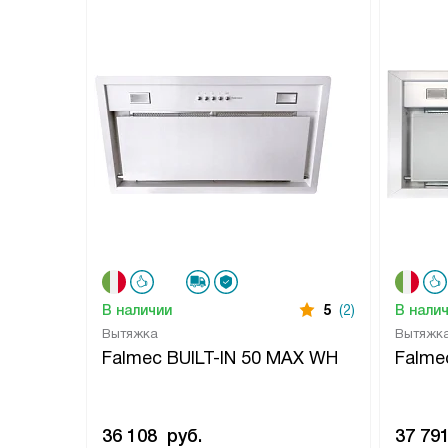
В наличии
5
(2)
В нали
Вытяжка
Вытяжк
Falmec BUILT-IN 50 MAX WH
Falme
36 108
руб.
37 79