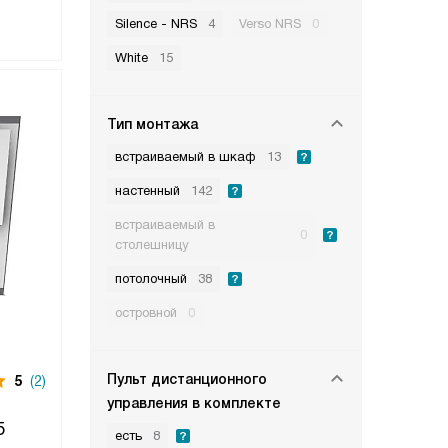
Silence - NRS
4
Verso NRS
0
White
15
Тип монтажа
встраиваемый в шкаф
13
настенный
142
встраиваемый в
0
столешницу
потолочный
38
островной
0
Пульт дистанционного
5
(2)
управления в комплекте
5
есть
8