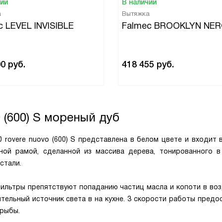
чии
В наличии
а
Вытяжка
c LEVEL INVISIBLE
Falmec BROOKLYN NER
00
руб.
418 455
руб.
90 (600) S мореный дуб
0 rovere nuovo (600) S представлена в белом цвете и входит 
рной рамой, сделанной из массива дерева, тонированного в
стали.
льтры препятствуют попаданию частиц масла и копоти в воз
тельный источник света в на кухне. 3 скорости работы предо
 рыбы.