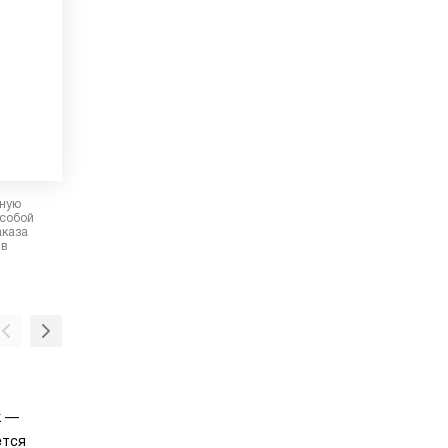
рную
 собой
аказа
 в
Класс энергопотребления D
к —
Вытяжки класса D отличаются повышенным
ется
энергопотреблением, что делает их менее