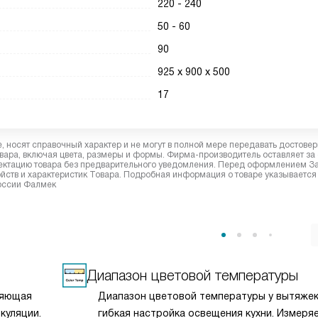
220 - 240
50 - 60
90
925 х 900 х 500
17
 носят справочный характер и не могут в полной мере передавать достове
вара, включая цвета, размеры и формы. Фирма-производитель оставляет за
лектацию товара без предварительного уведомления. Перед оформлением З
йств и характеристик Товара. Подробная информация о товаре указывается
России Фалмек
Диапазон цветовой температуры
ляющая
Диапазон цветовой температуры у вытяже
куляции.
гибкая настройка освещения кухни. Измеря