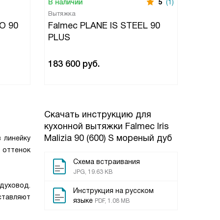
В наличии
5
(1)
В нали
Вытяжка
Вытяжк
O 90
Falmec PLANE IS STEEL 90
Falme
PLUS
vetro 
183 600
руб.
143 0
Скачать инструкцию для
кухонной вытяжки
Falmec Iris
Malizia 90 (600) S мореный дуб
в линейку
 оттенок
Схема встраивания
JPG, 19.63 KB
духовод.
Инструкция на русском
ставляют
языке
PDF, 1.08 MB