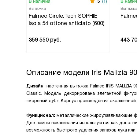
В наличии
5
(1)
В нали
Вытяжка
Вытяжк
Falmec Circle.Tech SOPHIE
Falme
isola 54 ottone anticiato (600)
359 550
руб.
443 7
Описание модели
Iris Malizia 
Дизайн:
настенная вытяжка Falmec IRIS MALIZIA 9
Classic. Модель декорирована элегантной фигу
«мореный дуб». Корпус произведен из окрашенной 
Функционал:
металлические жироулавливающие фи
Две лампы накаливания используются как дополни
возможность быстрого удаления запахов лука или