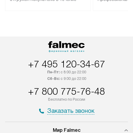
трех дней. Техника со специальным
гарантия долгой
лейблом доставляется бесплатно
эксплуатации те
по Москве. Выезд за МКАД
техника со спец
оплачивается дополнительно.
подключается б
Возможна доставка товаров по
мастера за МКА
России.
дополнительную 
+7 495 120-34-67
Пн-Пт:
с 8:00 до 22:00
Сб-Вс:
с 9:00 до 22:00
+7 800 775-76-48
Бесплатно по России
Заказать звонок
Мир Falmec