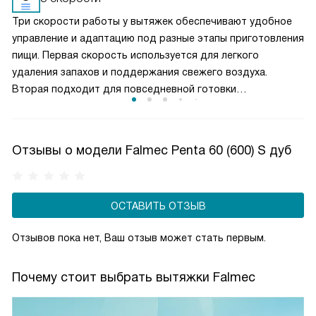
необходимо часто заменять — примерно раз в три-
Три скорости работы у вытяжек обеспечивают удобное
четыре месяца.
управление и адаптацию под разные этапы приготовления
пищи. Первая скорость используется для легкого
удаления запахов и поддержания свежего воздуха.
Вторая подходит для повседневной готовки
и стабильного отвода пара. Третья, максимальная,
включается при интенсивной жарке или кипячении. Такой
выбор режимов позволяет эффективно очищать воздух,
Отзывы о модели Falmec Penta 60 (600) S дуб
контролировать уровень шума и рационально
расходовать электроэнергию, создавая комфортные
условия на кухне.
ОСТАВИТЬ ОТЗЫВ
Отзывов пока нет, Ваш отзыв может стать первым.
Почему стоит выбрать вытяжки Falmec