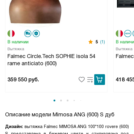
В наличии
5
(1)
В налич
Вытяжка
Вытяжка
Falmec Circle.Tech SOPHIE isola 54
Falme
rame anticiato (600)
359 550
руб.
418 45
Описание модели
Mimosa ANG (600) S дуб
Дизайн:
вытяжка Falmec MIMOSA ANG 100*100 rovere (600)
S представлена в бежевом цвете и стилизована под