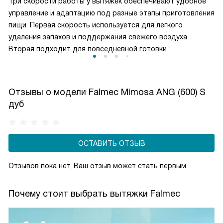
Три скорости работы у вытяжек обеспечивают удобное
четыре месяца.
управление и адаптацию под разные этапы приготовления
пищи. Первая скорость используется для легкого
удаления запахов и поддержания свежего воздуха.
Вторая подходит для повседневной готовки
и стабильного отвода пара. Третья, максимальная,
включается при интенсивной жарке или кипячении. Такой
выбор режимов позволяет эффективно очищать воздух,
Отзывы о модели Falmec Mimosa ANG (600) S
контролировать уровень шума и рационально
дуб
расходовать электроэнергию, создавая комфортные
условия на кухне.
ОСТАВИТЬ ОТЗЫВ
Отзывов пока нет, Ваш отзыв может стать первым.
Почему стоит выбрать вытяжки Falmec