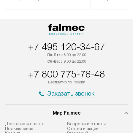
трех дней. Техника со специальным
гарантия долгой
лейблом доставляется бесплатно
эксплуатации те
по Москве. Выезд за МКАД
техника со спец
оплачивается дополнительно.
подключается б
Возможна доставка товаров по
мастера за МКА
России.
дополнительную 
+7 495 120-34-67
Пн-Пт:
с 8:00 до 22:00
Сб-Вс:
с 9:00 до 22:00
+7 800 775-76-48
Бесплатно по России
Заказать звонок
Мир Falmec
Доставка и оплата
Вопросы и ответы
Подключение
Статьи и акции