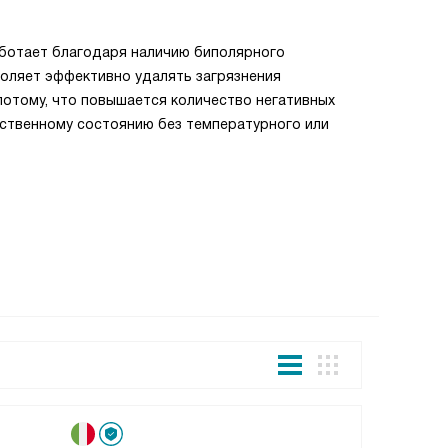
Угольны
аботает благодаря наличию биполярного
Угольный 
воляет эффективно удалять загрязнения
рециркуля
потому, что повышается количество негативных
содержатс
тественному состоянию без температурного или
более кач
четыре ме
Все това