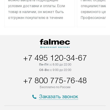
можно выбрать подходящие
Falmec осуществ
условия доставки и оплаты. Если
специалистами 
товар в наличии, он может быть
сервисного цент
отгружен покупателю в течение
Профессиональн
трех дней. Техника со специальным
гарантия долгой
лейблом доставляется бесплатно
эксплуатации те
по Москве. Выезд за МКАД
техника со спец
оплачивается дополнительно.
подключается б
Возможна доставка товаров по
мастера за МКА
России.
дополнительную 
+7 495 120-34-67
Пн-Пт:
с 8:00 до 22:00
Сб-Вс:
с 9:00 до 22:00
+7 800 775-76-48
Бесплатно по России
Заказать звонок