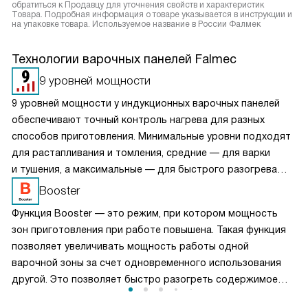
обратиться к Продавцу для уточнения свойств и характеристик
Товара. Подробная информация о товаре указывается в инструкции и
на упаковке товара. Используемое название в России Фалмек
Технологии варочных панелей Falmec
9 уровней мощности
9 уровней мощности у индукционных варочных панелей
обеспечивают точный контроль нагрева для разных
способов приготовления. Минимальные уровни подходят
для растапливания и томления, средние — для варки
и тушения, а максимальные — для быстрого разогрева
и жарки. Плавная регулировка позволяет избежать
Booster
пригорания и сохранить вкус блюд. Такая система делает
Функция Booster — это режим, при котором мощность
готовку более предсказуемой, экономит энергию
зон приготовления при работе повышена. Такая функция
и повышает комфорт использования индукционной
позволяет увеличивать мощность работы одной
панели.
варочной зоны за счет одновременного использования
другой. Это позволяет быстро разогреть содержимое
посуды или приготовить сразу несколько блюд, при этом