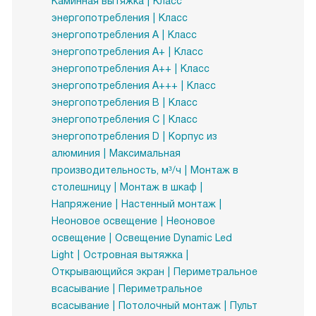
Каминная вытяжка
Класс
энергопотребления
Класс
энергопотребления A
Класс
энергопотребления A+
Класс
энергопотребления A++
Класс
энергопотребления A+++
Класс
энергопотребления B
Класс
энергопотребления C
Класс
энергопотребления D
Корпус из
алюминия
Максимальная
производительность, м³/ч
Монтаж в
столешницу
Монтаж в шкаф
Напряжение
Настенный монтаж
Неоновое освещение
Неоновое
освещение
Освещение Dynamic Led
Light
Островная вытяжка
Открывающийся экран
Периметральное
всасывание
Периметральное
всасывание
Потолочный монтаж
Пульт