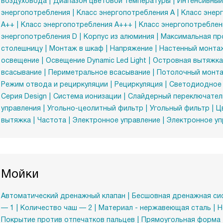
воздуховода
Диапазон цветовой температуры
Интенсивный
энергопотребления
Класс энергопотребления A
Класс энер
A++
Класс энергопотребления A+++
Класс энергопотреблен
энергопотребления D
Корпус из алюминия
Максимальная про
столешницу
Монтаж в шкаф
Напряжение
Настенный монта
освещение
Освещение Dynamic Led Light
Островная вытяжка
всасывание
Периметральное всасывание
Потолочный монт
Режим отвода и рециркуляции
Рециркуляция
Светодиодное
Серия Design
Система ионизации
Слайдерный переключател
управления
Угольно-цеолитный фильтр
Угольный фильтр
Ц
вытяжка
Частота
Электронное управление
Электронное уп
Мойки
Автоматический дренажный клапан
Бесшовная дренажная си
— 1
Количество чаш — 2
Материал - нержавеющая сталь
Н
Покрытие против отпечатков пальцев
Прямоугольная форма