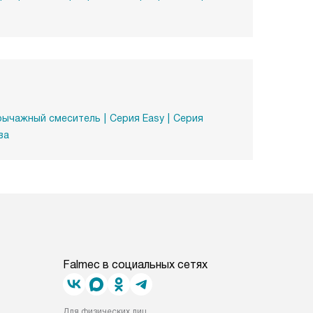
ычажный смеситель
Серия Easy
Серия
ва
Falmec в социальных сетях
Для физических лиц