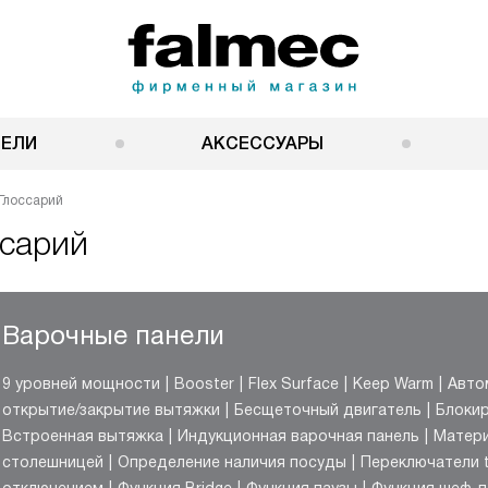
НЕЛИ
АКСЕССУАРЫ
Глоссарий
ссарий
Варочные панели
9 уровней мощности
Booster
Flex Surface
Keep Warm
Авто
открытие/закрытие вытяжки
Бесщеточный двигатель
Блокир
Встроенная вытяжка
Индукционная варочная панель
Матери
столешницей
Определение наличия посуды
Переключатели t