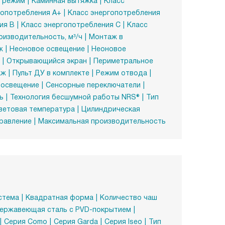
 режим
Каминная вытяжка
Класс
гопотребления A+
Класс энергопотребления
ия B
Класс энергопотребления C
Класс
изводительность, м³/ч
Монтаж в
ж
Неоновое освещение
Неоновое
Открывающийся экран
Периметральное
аж
Пульт ДУ в комплекте
Режим отвода
 освещение
Сенсорные переключатели
ь
Технология бесшумной работы NRS®
Тип
ветовая температура
Цилиндрическая
равление
Максимальная производительность
стема
Квадратная форма
Количество чаш
ержавеющая сталь с PVD-покрытием
Серия Como
Серия Garda
Серия Iseo
Тип