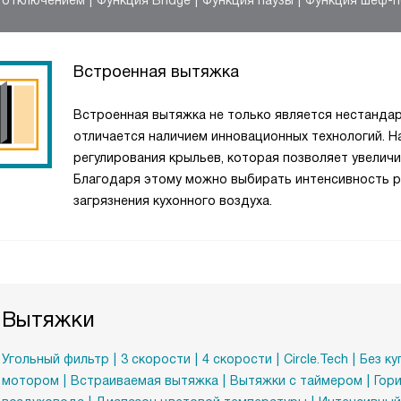
отключением
Функция Bridge
Функция паузы
Функция шеф-
Встроенная вытяжка
Встроенная вытяжка не только является нестандар
отличается наличием инновационных технологий. Н
регулирования крыльев, которая позволяет увелич
Благодаря этому можно выбирать интенсивность р
загрязнения кухонного воздуха.
Вытяжки
Угольный фильтр
3 скорости
4 скорости
Circle.Tech
Без ку
мотором
Встраиваемая вытяжка
Вытяжки с таймером
Гор