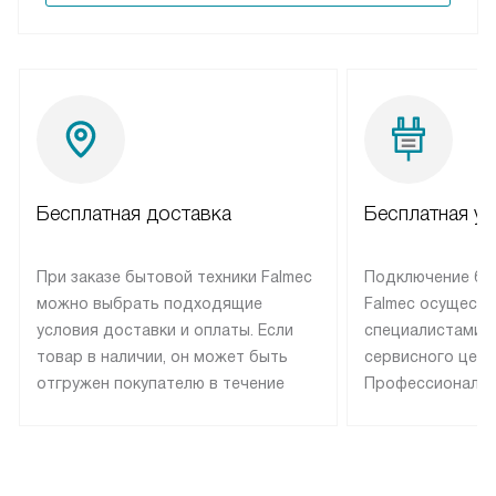
Бесплатная доставка
Бесплатная ус
При заказе бытовой техники Falmec
Подключение бы
можно выбрать подходящие
Falmec осуществ
условия доставки и оплаты. Если
специалистами 
товар в наличии, он может быть
сервисного цент
отгружен покупателю в течение
Профессиональн
трех дней. Техника со специальным
гарантия долгой
лейблом доставляется бесплатно
эксплуатации те
по Москве. Выезд за МКАД
техника со спец
оплачивается дополнительно.
подключается б