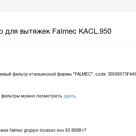
р для вытяжек Falmec KACL.950
ниевый фильтр итальянской фирмы "FALMEC", code: 30506073F#49
е фильтры можно посмотреть
здесь
.
жки falmec gruppo incasso evo 50 800Вт?