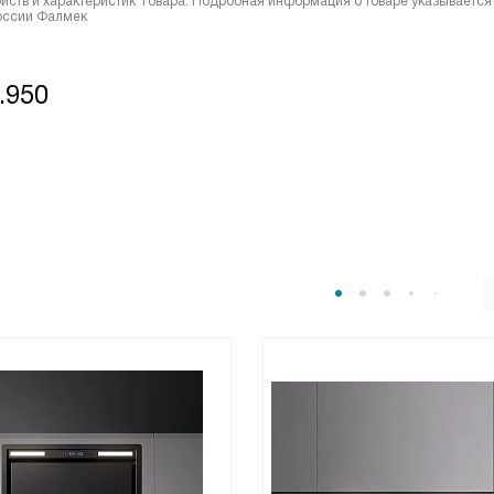
йств и характеристик Товара. Подробная информация о товаре указывается
России Фалмек
.950