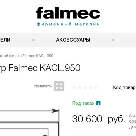
НЕЛИ
АКСЕССУАРЫ
тный фильтр Falmec KACL.950
тр
Falmec KACL.950
Код товар
Под заказ
Ак
30 600
руб.
ср
до