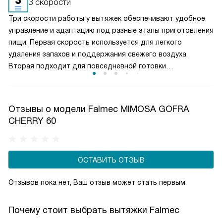
3 скорости
необходимо часто заменять — примерно раз в три-
Три скорости работы у вытяжек обеспечивают удобное
четыре месяца.
управление и адаптацию под разные этапы приготовления
пищи. Первая скорость используется для легкого
удаления запахов и поддержания свежего воздуха.
Вторая подходит для повседневной готовки
и стабильного отвода пара. Третья, максимальная,
включается при интенсивной жарке или кипячении. Такой
выбор режимов позволяет эффективно очищать воздух,
Отзывы о модели Falmec MIMOSA GOFRA
контролировать уровень шума и рационально
CHERRY 60
расходовать электроэнергию, создавая комфортные
условия на кухне.
ОСТАВИТЬ ОТЗЫВ
Отзывов пока нет, Ваш отзыв может стать первым.
Почему стоит выбрать вытяжки Falmec