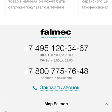
товар в наличии, он может быть
сервисного цент
отгружен покупателю в течение
Профессиональн
трех дней. Техника со специальным
гарантия долгой
лейблом доставляется бесплатно
эксплуатации те
по Москве. Выезд за МКАД
техника со спец
оплачивается дополнительно.
подключается б
Возможна доставка товаров по
мастера за МКА
России.
дополнительную 
+7 495 120-34-67
Пн-Пт:
с 8:00 до 22:00
Сб-Вс:
с 9:00 до 22:00
+7 800 775-76-48
Бесплатно по России
Заказать звонок
Мир Falmec