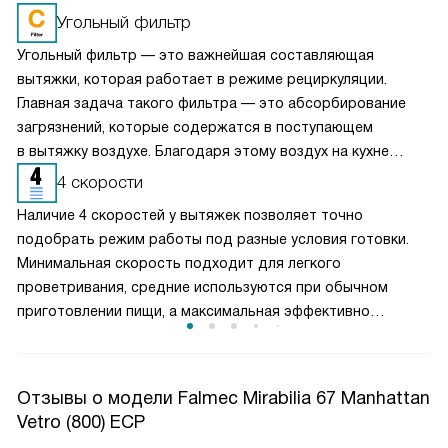
Угольный фильтр
Угольный фильтр — это важнейшая составляющая
вытяжки, которая работает в режиме рециркуляции.
Главная задача такого фильтра — это абсорбирование
загрязнений, которые содержатся в поступающем
в вытяжку воздухе. Благодаря этому воздух на кухне
очищается более качественно. Угольные фильтры
4 скорости
необходимо часто заменять — примерно раз в три-
Наличие 4 скоростей у вытяжек позволяет точно
четыре месяца.
подобрать режим работы под разные условия готовки.
Минимальная скорость подходит для легкого
проветривания, средние используются при обычном
приготовлении пищи, а максимальная эффективно
справляется с сильным паром и запахами. Такое
разделение обеспечивает оптимальный баланс между
производительностью и уровнем шума. Пользователь
Отзывы о модели Falmec Mirabilia 67 Manhattan
может гибко управлять мощностью вытяжки, снижая
Vetro (800) ECP
энергопотребление и продлевая срок службы двигателя,