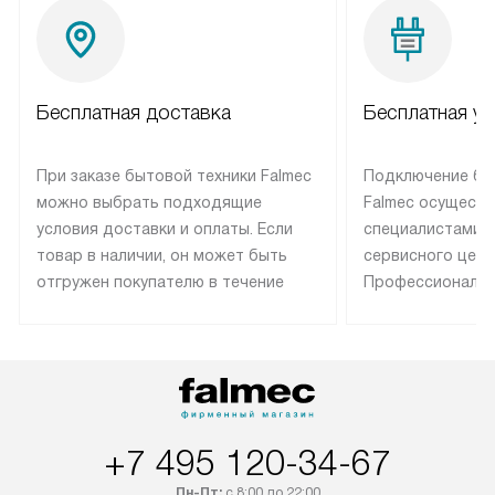
Бесплатная доставка
Бесплатная ус
При заказе бытовой техники Falmec
Подключение бы
можно выбрать подходящие
Falmec осуществ
условия доставки и оплаты. Если
специалистами 
товар в наличии, он может быть
сервисного цент
отгружен покупателю в течение
Профессиональн
трех дней. Техника со специальным
гарантия долгой
лейблом доставляется бесплатно
эксплуатации те
по Москве. Выезд за МКАД
техника со спец
оплачивается дополнительно.
подключается б
Возможна доставка товаров по
мастера за МКА
России.
дополнительную 
+7 495 120-34-67
Пн-Пт:
с 8:00 до 22:00