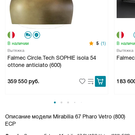
В наличии
5
(1)
В налич
Вытяжка
Вытяжка
Falmec Circle.Tech SOPHIE isola 54
Falmec
ottone anticiato (600)
359 550
руб.
183 60
Описание модели
Mirabilia 67 Pharo Vetro (800)
ECP