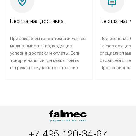
Бесплатная доставка
Бесплатная ус
При заказе бытовой техники Falmec
Подключение бы
можно выбрать подходящие
Falmec осуществ
условия доставки и оплаты. Если
специалистами 
товар в наличии, он может быть
сервисного цент
отгружен покупателю в течение
Профессиональн
трех дней. Техника со специальным
гарантия долгой
лейблом доставляется бесплатно
эксплуатации те
по Москве. Выезд за МКАД
техника со спец
оплачивается дополнительно.
подключается б
Возможна доставка товаров по
мастера за МКА
России.
дополнительную 
+7 495 120-34-67