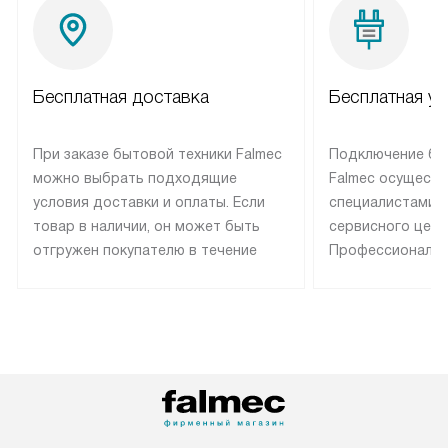
Бесплатная доставка
Бесплатная ус
При заказе бытовой техники Falmec
Подключение бы
можно выбрать подходящие
Falmec осуществ
условия доставки и оплаты. Если
специалистами 
товар в наличии, он может быть
сервисного цент
отгружен покупателю в течение
Профессиональн
трех дней. Техника со специальным
гарантия долгой
лейблом доставляется бесплатно
эксплуатации те
по Москве. Выезд за МКАД
техника со спец
оплачивается дополнительно.
подключается б
Возможна доставка товаров по
мастера за МКА
России.
дополнительную 