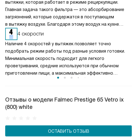
вытяжки, которая работает в режиме рециркуляции.
Главная задача такого фильтра — это абсорбирование
загрязнений, которые содержатся в поступающем
в вытяжку воздухе. Благодаря этому воздух на кухне
очищается более качественно. Угольные фильтры
4 скорости
необходимо часто заменять — примерно раз в три-
Наличие 4 скоростей у вытяжек позволяет точно
четыре месяца.
подобрать режим работы под разные условия готовки.
Минимальная скорость подходит для легкого
проветривания, средние используются при обычном
приготовлении пищи, а максимальная эффективно
справляется с сильным паром и запахами. Такое
разделение обеспечивает оптимальный баланс между
производительностью и уровнем шума. Пользователь
Отзывы о модели Falmec Prestige 65 Vetro ix
может гибко управлять мощностью вытяжки, снижая
(800) white
энергопотребление и продлевая срок службы двигателя,
сохраняя комфортную атмосферу на кухне.
ОСТАВИТЬ ОТЗЫВ