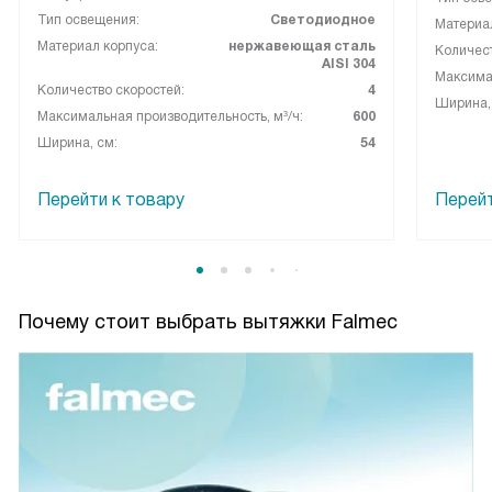
Тип освещения:
Светодиодное
Материал
Материал корпуса:
нержавеющая сталь
Количест
AISI 304
Максимал
Количество скоростей:
4
Ширина,
Максимальная производительность, м³/ч:
600
Ширина, см:
54
Перейти к товару
Перейт
Почему стоит выбрать вытяжки Falmec