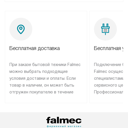
Бесплатная доставка
Бесплатная ус
При заказе бытовой техники Falmec
Подключение бы
можно выбрать подходящие
Falmec осуществ
условия доставки и оплаты. Если
специалистами 
товар в наличии, он может быть
сервисного цент
отгружен покупателю в течение
Профессиональн
трех дней. Техника со специальным
гарантия долгой
лейблом доставляется бесплатно
эксплуатации те
по Москве. Выезд за МКАД
техника со спец
оплачивается дополнительно.
подключается б
Возможна доставка товаров по
мастера за МКА