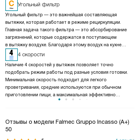
Угольный фильтр
Угольный фильтр — это важнейшая составляющая
вытяжки, которая работает в режиме рециркуляции.
Главная задача такого фильтра — это абсорбирование
загрязнений, которые содержатся в поступающем
в вытяжку воздухе. Благодаря этому воздух на кухне
очищается более качественно. Угольные фильтры
4 скорости
необходимо часто заменять — примерно раз в три-
Наличие 4 скоростей у вытяжек позволяет точно
четыре месяца.
подобрать режим работы под разные условия готовки.
Минимальная скорость подходит для легкого
проветривания, средние используются при обычном
приготовлении пищи, а максимальная эффективно
справляется с сильным паром и запахами. Такое
разделение обеспечивает оптимальный баланс между
производительностью и уровнем шума. Пользователь
Отзывы о модели Falmec Gruppo Incasso (A+)
может гибко управлять мощностью вытяжки, снижая
50
энергопотребление и продлевая срок службы двигателя,
сохраняя комфортную атмосферу на кухне.