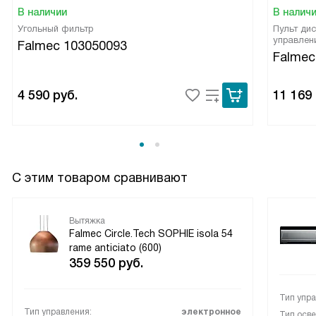
В наличии
В налич
Угольный фильтр
Пульт дис
управлен
Falmec 103050093
Falmec
4 590
руб.
11 169
С этим товаром сравнивают
Вытяжка
Falmec Circle.Tech SOPHIE isola 54
rame anticiato (600)
359 550
руб.
Тип упра
Тип управления:
электронное
Тип осв