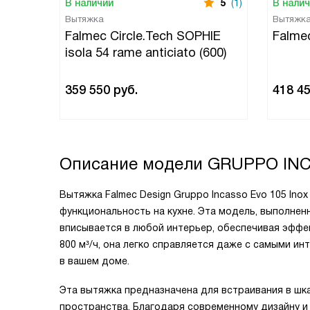
В наличии
5
(1)
В нали
Вытяжка
Вытяжк
Falmec Circle.Tech SOPHIE
Falme
isola 54 rame anticiato (600)
359 550
руб.
418 4
Описание модели
GRUPPO INC
Вытяжка Falmec Design Gruppo Incasso Evo 105 Ino
функциональность на кухне. Эта модель, выполне
вписывается в любой интерьер, обеспечивая эффе
800 м³/ч, она легко справляется даже с самыми и
в вашем доме.
Эта вытяжка предназначена для встраивания в шка
пространства. Благодаря современному дизайну и