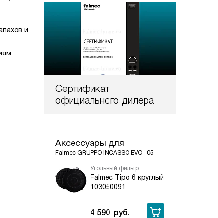
апахов и
иям.
Сертификат
официального дилера
Аксессуары для
Falmec GRUPPO INCASSO EVO 105
Угольный фильтр
Пул
упр
Falmec Tipo 6 круглый
Fa
103050091
11
4 590
руб.