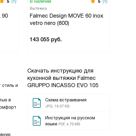
5
(1)
В наличии
5
(1)
В нали
Вытяжка
Вытяжк
 90
Falmec Design MOVE 60 inox
Falme
vetro nero (800)
BLACK
143 055
руб.
150 7
Скачать инструкцию для
кухонной вытяжки
Falmec
GRUPPO INCASSO EVO 105
 стиль и
тью в
Схема встраивания
JPG, 18.67 KB
 комфорт
Инструкция на русском
языке
PDF, 4.76 MB
овную