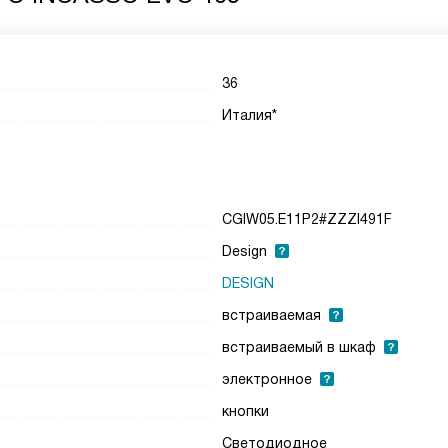
36
Италия*
CGIW05.E11P2#ZZZI491F
Design
DESIGN
встраиваемая
встраиваемый в шкаф
электронное
кнопки
Светодиодное