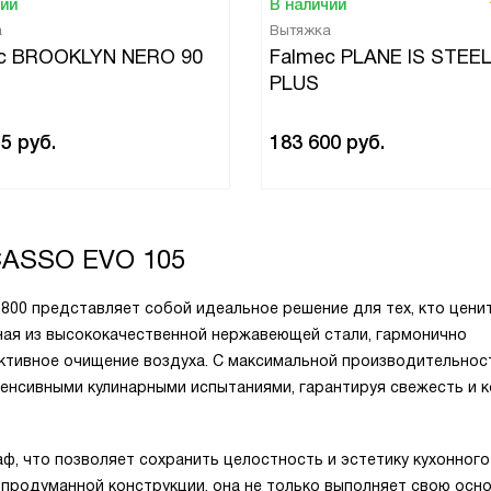
чии
В наличии
а
Вытяжка
c BROOKLYN NERO 90
Falmec PLANE IS STEEL
PLUS
55
руб.
183 600
руб.
ASSO EVO 105
x 800 представляет собой идеальное решение для тех, кто ценит
нная из высококачественной нержавеющей стали, гармонично
ктивное очищение воздуха. С максимальной производительнос
нтенсивными кулинарными испытаниями, гарантируя свежесть и
ф, что позволяет сохранить целостность и эстетику кухонного
 продуманной конструкции, она не только выполняет свою осн