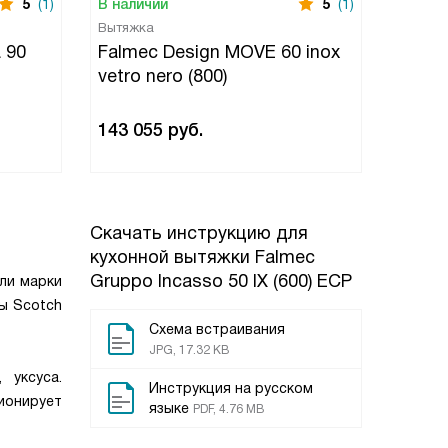
5
(1)
В наличии
5
(1)
В нали
Вытяжка
Вытяжк
 90
Falmec Design MOVE 60 inox
Falme
vetro nero (800)
BLACK
143 055
руб.
150 7
Скачать инструкцию для
кухонной вытяжки
Falmec
Gruppo Incasso 50 IX (600) ECP
ли марки
ры Scotch
Схема встраивания
JPG, 17.32 KB
уксуса.
Инструкция на русском
ионирует
языке
PDF, 4.76 MB