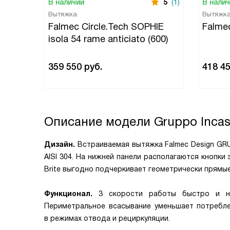
В наличии
5
(1)
В нали
Вытяжка
Вытяжк
Falmec Circle.Tech SOPHIE
Falme
isola 54 rame anticiato (600)
359 550
руб.
418 4
Описание модели
Gruppo Incas
Дизайн.
Встраиваемая вытяжка Falmec Design GRU
AISI 304. На нижней панели располагаются кнопк
Brite выгодно подчеркивает геометрически прямы
Функционал.
3 скорости работы быстро и на
Периметральное всасывание уменьшает потребле
в режимах отвода и рециркуляции.