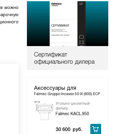
ов можно
варочную
ционного
Сертификат
официального дилера
Аксессуары для
Falmec Gruppo Incasso 50 IX (600) ECP
Угольно-цеолитный
фильтр
Falmec KACL.950
30 600
руб.