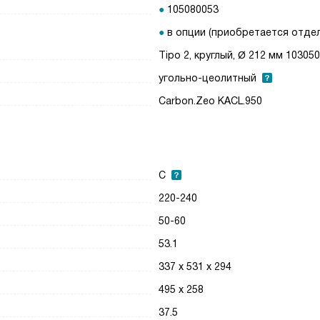
105080053
в опции (приобретается отде
Tipo 2, круглый, Ø 212 мм 10305
угольно-цеолитный
Carbon.Zeo KACL.950
C
220-240
50-60
53.1
337 х 531 х 294
495 х 258
37.5