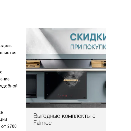
модель
авляется
но
ление
 удобной
же
Выгодные комплекты с
кции
Falmec
 от 2700