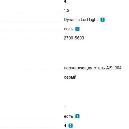
4
1.2
Dynamic Led Light
есть
2700-5600
нержавеющая сталь AISI 304
серый
1
есть
4