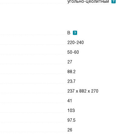
угольно-цеолитный
B
220-240
50-60
27
88.2
23.7
237 х 882 х 270
41
103
97.5
26