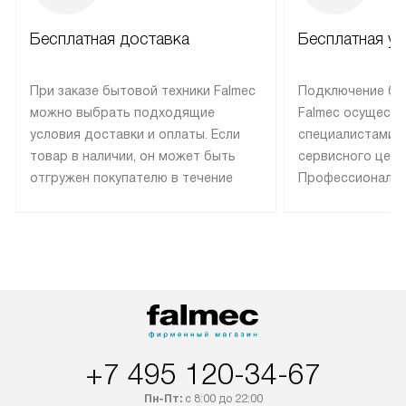
Бесплатная доставка
Бесплатная ус
При заказе бытовой техники Falmec
Подключение бы
можно выбрать подходящие
Falmec осуществ
условия доставки и оплаты. Если
специалистами 
товар в наличии, он может быть
сервисного цент
отгружен покупателю в течение
Профессиональн
трех дней. Техника со специальным
гарантия долгой
лейблом доставляется бесплатно
эксплуатации те
по Москве. Выезд за МКАД
техника со спец
оплачивается дополнительно.
подключается б
Возможна доставка товаров по
мастера за МКА
России.
дополнительную 
+7 495 120-34-67
Пн-Пт:
с 8:00 до 22:00