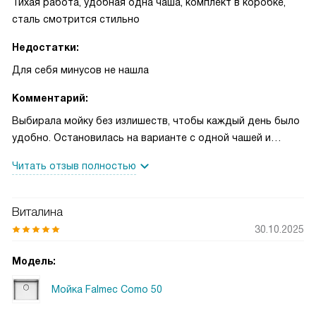
Тихая работа, удобная одна чаша, комплект в коробке,
сталь смотрится стильно
Недостатки:
Для себя минусов не нашла
Комментарий:
Выбирала мойку без излишеств, чтобы каждый день было
удобно. Остановилась на варианте с одной чашей и
прямоугольной формой: на моей кухне это оказалось
Читать отзыв полностью
самым логичным решением. Монтаж сделали «над
столешницей», и я сразу оценила, что не приходится
сильно тянуться — привычнее ставить посуду, движения
Виталина
естественные. В комплекте был набор для монтажа,
30.10.2025
установили без лишней беготни и ожиданий, всё прошло
спокойно за один вечер. По опыту использования поняла,
Модель:
что одной чаши мне хватает: мою кастрюли и противни
Мойка Falmec Como 50
без суеты, не устраивая переселений тарелок туда‑сюда.
На выходных приезжали друзья, готовили всей компанией.