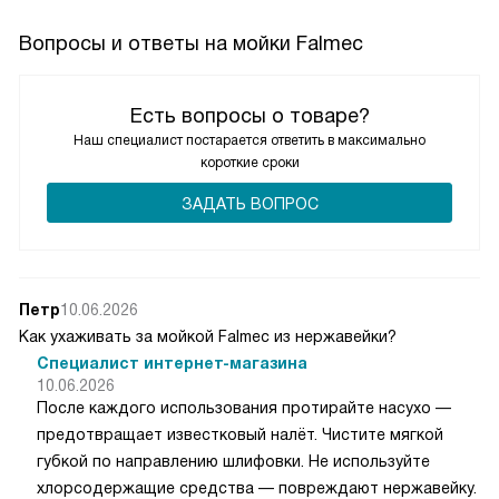
За уходом не гоняюсь: раз в неделю прохожусь мягким
средством, иногда — содой. Сталь не капризничает,
Вопросы и ответы на мойки Falmec
рисок не набралось, блеск сохраняется без паст и танцев.
Это спокойное, продуманное решение без лишних
Есть вопросы о товаре?
эффектов, которое просто делает работу и не отвлекает.
Наш специалист постарается ответить в максимально
короткие сроки
ЗАДАТЬ ВОПРОС
Петр
10.06.2026
Как ухаживать за мойкой Falmec из нержавейки?
Специалист интернет-магазина
10.06.2026
После каждого использования протирайте насухо —
предотвращает известковый налёт. Чистите мягкой
губкой по направлению шлифовки. Не используйте
хлорсодержащие средства — повреждают нержавейку.