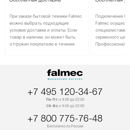
При заказе бытовой техники Falmec
Подключение бы
можно выбрать подходящие
Falmec осуществ
условия доставки и оплаты. Если
специалистами 
товар в наличии, он может быть
сервисного цент
отгружен покупателю в течение
Профессиональн
трех дней. Техника со специальным
гарантия долгой
лейблом доставляется бесплатно
эксплуатации те
по Москве. Выезд за МКАД
техника со спец
оплачивается дополнительно.
подключается б
Возможна доставка товаров по
мастера за МКА
России.
дополнительную 
+7 495 120-34-67
Пн-Пт:
с 8:00 до 22:00
Сб-Вс:
с 9:00 до 22:00
+7 800 775-76-48
Бесплатно по России