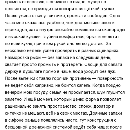
прямо к отверстию, шовчиков не видно, мусор не
цепляется, не приходится ковыряться щёткой в углах.
После ужина откинул ситечко, промыл и свободен. Одна
чаша мне оказалась удобнее, чем две: меньше швов и
переходов, зато внутрь спокойно помещаются сковороды
и высокий кувшин. Глубина комфортная, брызги не летят
по всей кухне, при этом рукой дно легко достаю. За
несколько недель успел проверить в разных сценариях.
Разморозка рыбы — без запаха на следующий день,
хватает просто промыть и протереть. Овощи для салата
держу в дуршлаге прямо в чаше, вода уходит без луж.
После выпечки ставлю горячий противень — поверхность
не ведёт себя капризно, не боится капель. Когда поздно
вечером мою посуду, семья не просыпается, шум глушится
заметно. И ещё момент, который ценю: форма позволяет
рационально занять пространство; спонж, дозатор и
ситечко не мешают, всё на своих местах. Дрянные запахи
в сифоне раньше появлялись часто, тут конструкция с
бесшовной дренажной системой ведёт себя чище: после