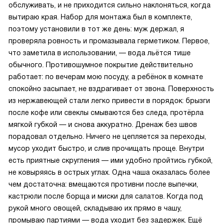
обслуживать, и не приходится сильно наклоняться, когда
вытираю края. Набор для монтажа был в комплекте,
поэтому установили в тот же день: муж держал, я
проверяла ровность и промазывала герметиком. Первое,
что заметила в использовании, — вода льётся тише
обычного. Противошумное покрытие действительно
работает: по вечерам мою посуду, а ребёнок в комнате
спокойно засыпает, не вздрагивает от звона. Поверхность
из нержавеющей стали легко привести в порядок: брызги
после кофе или свеклы смываются без следа, протёрла
мягкой губкой — и снова аккуратно. Дренаж без швов
порадовал отдельно. Ничего не цепляется за переходы,
мусор уходит быстро, и слив прочищать проще. Внутри
есть приятные скругления — ими удобно пройтись губкой,
не ковыряясь в острых углах. Одна чаша оказалась более
чем достаточна: вмещаются противни после выпечки,
кастрюли после борща и миски для салатов. Когда под
рукой много овощей, складываю их прямо в чашу,
промываю партиями — вода уходит без задержек. Ещё