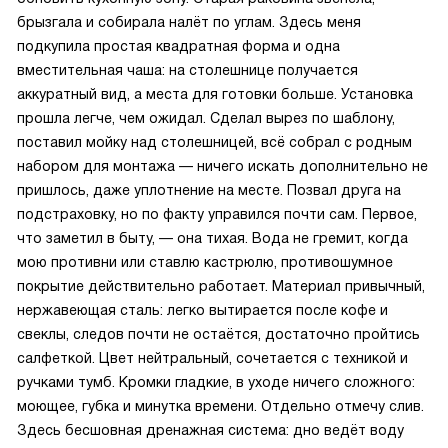
брызгала и собирала налёт по углам. Здесь меня
подкупила простая квадратная форма и одна
вместительная чаша: на столешнице получается
аккуратный вид, а места для готовки больше. Установка
прошла легче, чем ожидал. Сделал вырез по шаблону,
поставил мойку над столешницей, всё собрал с родным
набором для монтажа — ничего искать дополнительно не
пришлось, даже уплотнение на месте. Позвал друга на
подстраховку, но по факту управился почти сам. Первое,
что заметил в быту, — она тихая. Вода не гремит, когда
мою противни или ставлю кастрюлю, противошумное
покрытие действительно работает. Материал привычный,
нержавеющая сталь: легко вытирается после кофе и
свеклы, следов почти не остаётся, достаточно пройтись
салфеткой. Цвет нейтральный, сочетается с техникой и
ручками тумб. Кромки гладкие, в уходе ничего сложного:
моющее, губка и минутка времени. Отдельно отмечу слив.
Здесь бесшовная дренажная система: дно ведёт воду