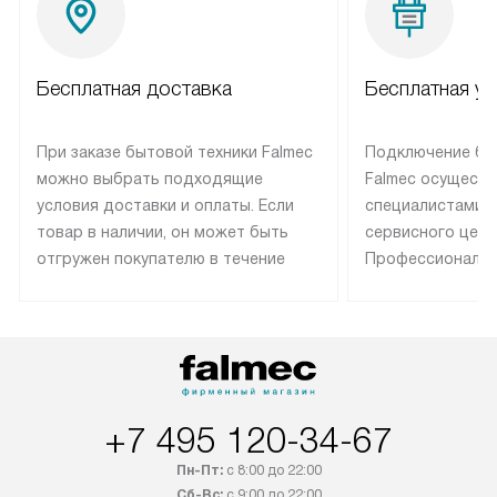
Бесплатная доставка
Бесплатная ус
При заказе бытовой техники Falmec
Подключение бы
можно выбрать подходящие
Falmec осуществ
условия доставки и оплаты. Если
специалистами 
товар в наличии, он может быть
сервисного цент
отгружен покупателю в течение
Профессиональн
трех дней. Техника со специальным
гарантия долгой
лейблом доставляется бесплатно
эксплуатации те
по Москве. Выезд за МКАД
техника со спец
оплачивается дополнительно.
подключается б
Возможна доставка товаров по
мастера за МКА
России.
дополнительную 
+7 495 120-34-67
Пн-Пт:
с 8:00 до 22:00
Сб-Вс:
с 9:00 до 22:00