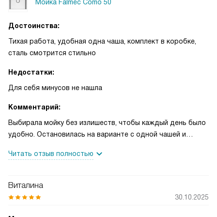
Мойка Falmec Como 50
Достоинства:
Тихая работа, удобная одна чаша, комплект в коробке,
сталь смотрится стильно
Недостатки:
Для себя минусов не нашла
Комментарий:
Выбирала мойку без излишеств, чтобы каждый день было
удобно. Остановилась на варианте с одной чашей и
прямоугольной формой: на моей кухне это оказалось
Читать отзыв полностью
самым логичным решением. Монтаж сделали «над
столешницей», и я сразу оценила, что не приходится
сильно тянуться — привычнее ставить посуду, движения
Виталина
естественные. В комплекте был набор для монтажа,
30.10.2025
установили без лишней беготни и ожиданий, всё прошло
спокойно за один вечер. По опыту использования поняла,