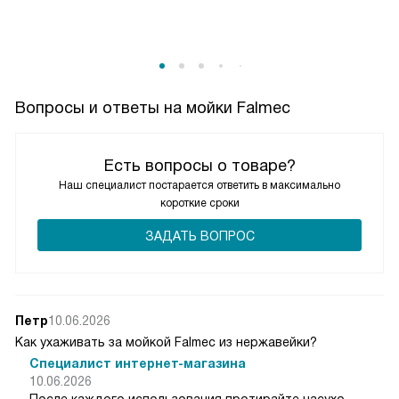
перекрывает край выреза и не даёт воде попадать туда,
где ей не место.
За уходом не гоняюсь: раз в неделю прохожусь мягким
средством, иногда — содой. Сталь не капризничает,
Вопросы и ответы на мойки Falmec
рисок не набралось, блеск сохраняется без паст и танцев.
Это спокойное, продуманное решение без лишних
Есть вопросы о товаре?
эффектов, которое просто делает работу и не отвлекает.
Наш специалист постарается ответить в максимально
короткие сроки
ЗАДАТЬ ВОПРОС
Петр
10.06.2026
Как ухаживать за мойкой Falmec из нержавейки?
Специалист интернет-магазина
10.06.2026
После каждого использования протирайте насухо —