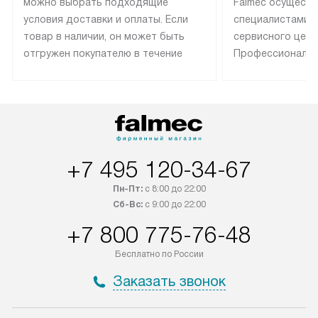
можно выбрать подходящие
Falmec осуществ
условия доставки и оплаты. Если
специалистами 
товар в наличии, он может быть
сервисного цент
отгружен покупателю в течение
Профессиональн
трех дней. Техника со специальным
гарантия долгой
лейблом доставляется бесплатно
эксплуатации те
по Москве. Выезд за МКАД
техника со спец
оплачивается дополнительно.
подключается б
Возможна доставка товаров по
мастера за МКА
России.
дополнительную 
+7 495 120-34-67
Пн-Пт:
с 8:00 до 22:00
Сб-Вс:
с 9:00 до 22:00
+7 800 775-76-48
Бесплатно по России
Заказать звонок