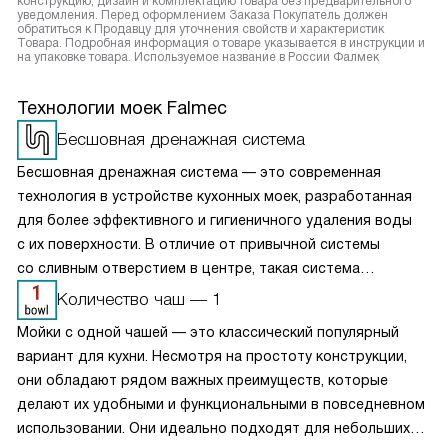
конструкцию, дизайн и комплектацию товара без предварительного
уведомления. Перед оформлением Заказа Покупатель должен
обратиться к Продавцу для уточнения свойств и характеристик
Товара. Подробная информация о товаре указывается в инструкции и
на упаковке товара. Используемое название в России Фалмек
Технологии моек Falmec
Бесшовная дренажная система
Бесшовная дренажная система — это современная
технология в устройстве кухонных моек, разработанная
для более эффективного и гигиеничного удаления воды
с их поверхности. В отличие от привычной системы
со сливным отверстием в центре, такая система
выполнена в виде плавного и практически невидимого
Количество чаш — 1
канала, который обычно расположен по краю раковины —
Мойки с одной чашей — это классический популярный
а в некоторых моделях даже по всему её периметру.
вариант для кухни. Несмотря на простоту конструкции,
они обладают рядом важных преимуществ, которые
делают их удобными и функциональными в повседневном
использовании. Они идеально подходят для небольших