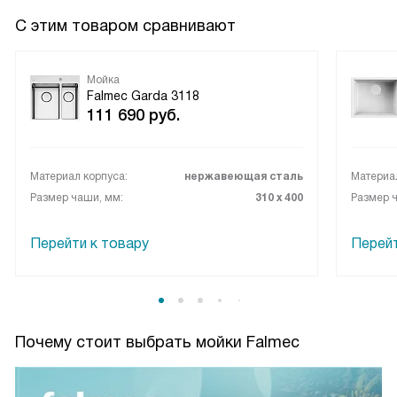
ценит качество, удобство.
С этим товаром сравнивают
Мойка
Falmec Garda 3118
111 690
руб.
Материал корпуса:
нержавеющая сталь
Материал
Размер чаши, мм:
310 x 400
Размер 
Перейти к товару
Перейт
Почему стоит выбрать мойки Falmec