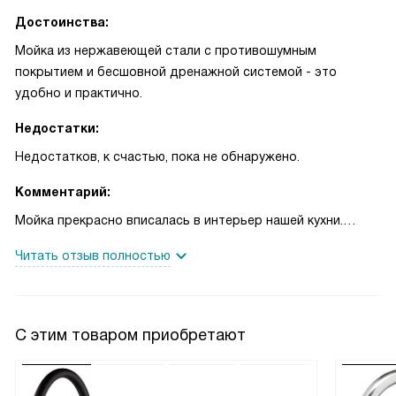
Достоинства:
Мойка из нержавеющей стали с противошумным
покрытием и бесшовной дренажной системой - это
удобно и практично.
Недостатки:
Недостатков, к счастью, пока не обнаружено.
Комментарий:
Мойка прекрасно вписалась в интерьер нашей кухни.
Материал корпуса - нержавеющая сталь. Радует наличие
Читать отзыв полностью
противошумного покрытия - теперь звук воды не такой
громкий и не раздражает. Бесшовная дренажная система
- это отличное решение, которое позволяет избежать
затопления кухни.
С этим товаром приобретают
Мне нравится, что в комплекте идет набор для монтажа -
это упрощает установку мойки. Кроме того, мойка