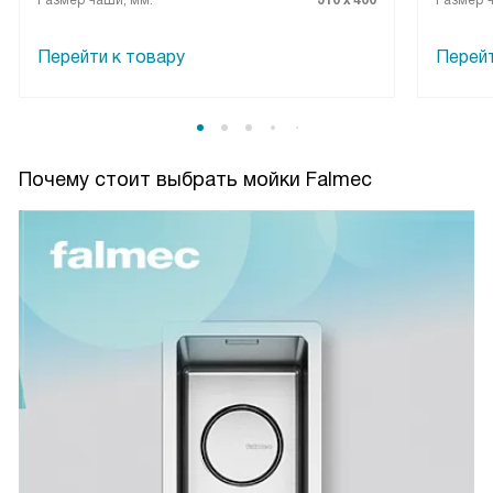
Размер чаши, мм:
310 x 400
Размер 
Перейти к товару
Перейт
Почему стоит выбрать мойки Falmec