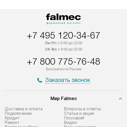
лейблом доставляется бесплатно
эксплуатации те
по Москве. Выезд за МКАД
техника со спец
оплачивается дополнительно.
подключается б
Возможна доставка товаров по
мастера за МКА
России.
дополнительную 
+7 495 120-34-67
Пн-Пт:
с 8:00 до 22:00
Сб-Вс:
с 9:00 до 22:00
+7 800 775-76-48
Бесплатно по России
Заказать звонок
Мир Falmec
Доставка и оплата
Вопросы и ответы
Подключение
Статьи и акции
Кредит
Глоссарий
Ремонт
Видео
Возврат и обмен
Виды установок