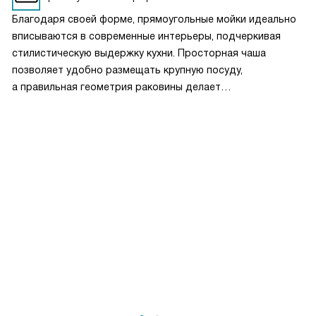
в условиях активной эксплуатации.
Благодаря своей форме, прямоугольные мойки идеально
вписываются в современные интерьеры, подчеркивая
стилистическую выдержку кухни. Просторная чаша
позволяет удобно размещать крупную посуду,
а правильная геометрия раковины делает
её использование более комфортным. Многие модели
комплектуются съемными аксессуарами: разделочными
досками, сушилками и контейнерами для отходов, что
повышает удобство на кухне. Простота ухода
и универсальность формы позволяют гармонично вписать
прямоугольную мойку в любой дизайн.