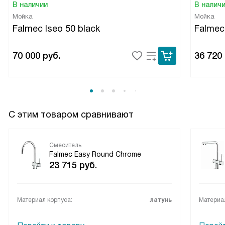
украшением моей кухни и значительно облегчил мою
В наличии
В налич
жизнь.
Мойка
Мойка
Falmec Iseo 50 black
Falmec
70 000
руб.
36 720
С этим товаром сравнивают
Смеситель
Falmec Easy Round Chrome
23 715
руб.
Материал корпуса:
латунь
Материал