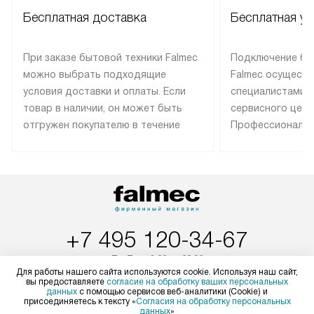
Бесплатная доставка
Бесплатная ус
При заказе бытовой техники Falmec
Подключение бы
можно выбрать подходящие
Falmec осуществ
условия доставки и оплаты. Если
специалистами 
товар в наличии, он может быть
сервисного цент
отгружен покупателю в течение
Профессиональн
трех дней. Техника со специальным
гарантия долгой
лейблом доставляется бесплатно
эксплуатации те
по Москве. Выезд за МКАД
техника со спец
оплачивается дополнительно.
подключается б
Возможна доставка товаров по
мастера за МКА
России.
дополнительную 
+7 495 120-34-67
Пн-Пт:
с 8:00 до 22:00
Для работы нашего сайта используются cookie. Используя наш сайт,
Сб-Вс:
с 9:00 до 22:00
вы предоставляете
согласие на обработку ваших персональных
данных
с помощью сервисов веб-аналитики (Cookie) и
+7 800 775-76-48
присоединяетесь к тексту «
Согласия на обработку персональных
данных
»