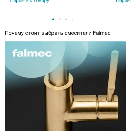
Перейти к товару
Перейт
Почему стоит выбрать смесители Falmec