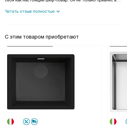
себя как настоящий шеф-повар. Он не только привнес в
мой дом эстетику, но и сделал мою кухню более
Читать отзыв полностью
функциональной. Я вспоминаю, как раньше мне
приходилось бороться с трудностями, когда мой старый
смеситель не справлялся с задачами. Но теперь,
благодаря этому устройству, все стало гораздо проще.
С этим товаром приобретают
Вспоминая, как раньше я боролась, чтобы помыть
большую кастрюлю под низким изливом, я была приятно
удивлена, насколько легко это сделать с новым
смесителем. Высота излива позволила мне легко
поместить кастрюлю под него, а выдвижной душ помогал
наполнить ее водой.
Кроме того, мне очень нравится материал корпуса, он
придает смесителю прочность и долговечность, которые
я ценю в бытовой технике.
Я довольна покупкой. Этот смеситель стал настоящим