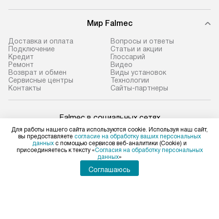
Мир Falmec
Доставка и оплата
Вопросы и ответы
Подключение
Статьи и акции
Кредит
Глоссарий
Ремонт
Видео
Возврат и обмен
Виды установок
Сервисные центры
Технологии
Контакты
Сайты-партнеры
Falmec в социальных сетях
Для работы нашего сайта используются cookie. Используя наш сайт,
вы предоставляете
согласие на обработку ваших персональных
данных
с помощью сервисов веб-аналитики (Cookie) и
присоединяетесь к тексту «
Согласия на обработку персональных
данных
»
Для физических лиц
shop@falmec-home.ru
Соглашаюсь
Для юридических лиц
business@kvalitet.company
ПОЖАЛОВАТЬСЯ РУКОВОДСТВУ