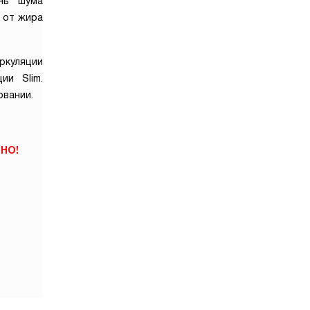
ень шума
 от жира
ркуляции
ии Slim.
овании.
НО!