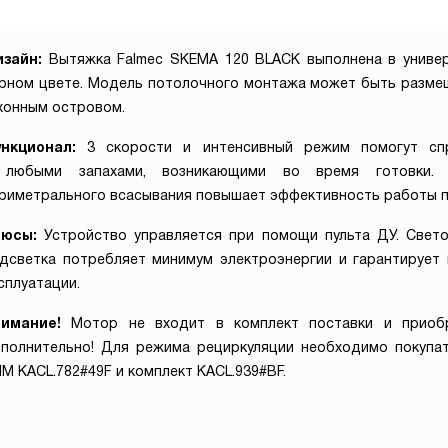
изайн:
Вытяжка Falmec SKEMA 120 BLACK выполнена в униве
рном цвете. Модель потолочного монтажа может быть разме
хонным островом.
ункционал:
3 скорости и интенсивный режим помогут сп
 любыми запахами, возникающими во время готовки. 
риметрального всасывания повышает эффективность работы п
люсы:
Устройство управляется при помощи пульта ДУ. Свет
дсветка потребляет минимум электроэнергии и гарантирует
сплуатации.
нимание!
Мотор не входит в комплект поставки и приоб
полнительно! Для режима рециркуляции необходимо покупа
IM KACL.782#49F и комплект KACL.939#BF.