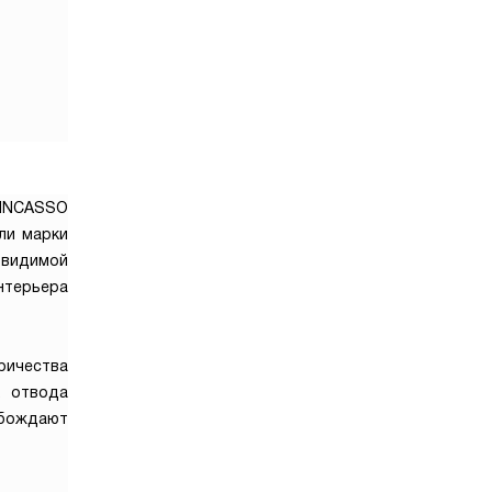
 INCASSO
ли марки
 видимой
нтерьера
ричества
х отвода
обождают