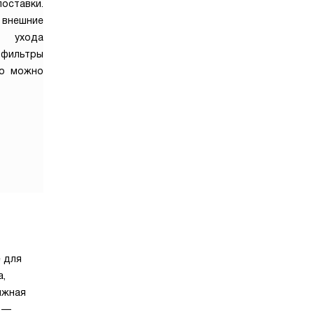
оставки.
 внешние
я ухода
 фильтры
но можно
 для
а,
ижная
о —