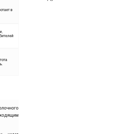
отает в
и,
бителей
тота
ь.
олочного
входящим