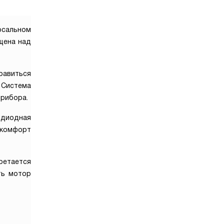
рсальном
щена над
равиться
Система
рибора.
одиодная
 комфорт
ретается
ть мотор