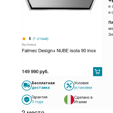
Ф
и 
и 
П
мо
Эл
5
(1 отзыв)
Вытяжка
Falmec Design+ NUBE isola 90 inox
149 990
руб.
Бесплатная
Условия
доставка
установки
Гарантия
Сделано в
3 года
Италии
2 место