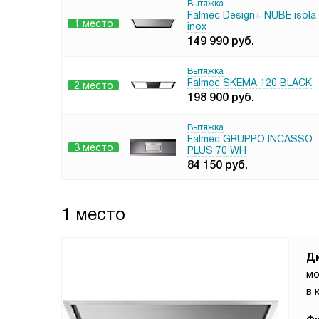
Вытяжка
Falmec Design+ NUBE isola
1 место
inox
149 990
руб.
Вытяжка
Falmec SKEMA 120 BLACK
2 место
198 900
руб.
Вытяжка
Falmec GRUPPO INCASSO
3 место
PLUS 70 WH
84 150
руб.
1 место
Д
мо
в 