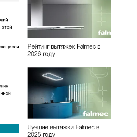
ежий
в этой
Рейтинг вытяжек Falmec в
дающиеся
2026 году
ения
онной
Лучшие вытяжки Falmec в
2025 году