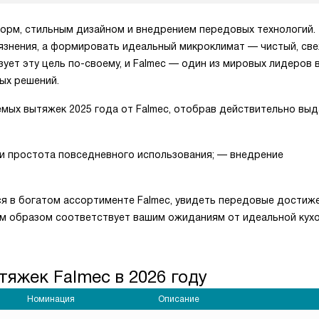
рм, стильным дизайном и внедрением передовых технологий.
язнения, а формировать идеальный микроклимат — чистый, св
ует эту цель по-своему, и Falmec — один из мировых лидеров 
ых решений.
емых вытяжек 2025 года от Falmec, отобрав действительно вы
и простота повседневного использования; — внедрение
я в богатом ассортименте Falmec, увидеть передовые достиж
им образом соответствует вашим ожиданиям от идеальной кух
тяжек Falmec в 2026 году
Номинация
Описание