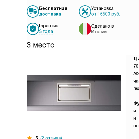
Бесплатная
Установка
доставка
от 16500 руб.
Гарантия
Сделано в
3 года
Италии
3 место
Ди
70
AI
ча
лю
Фу
и 
и 
по
5
(2 отзыва)