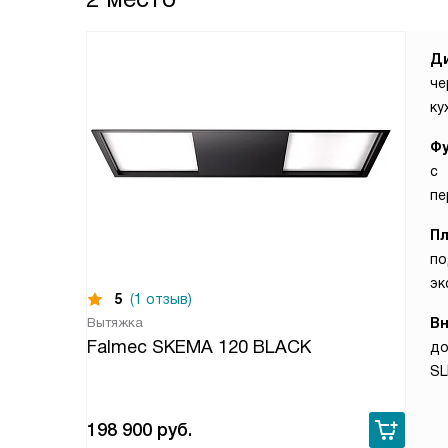
Д
че
ку
Ф
с
пе
П
по
эк
5
(1 отзыв)
Вытяжка
В
Falmec SKEMA 120 BLACK
до
SL
198 900
руб.