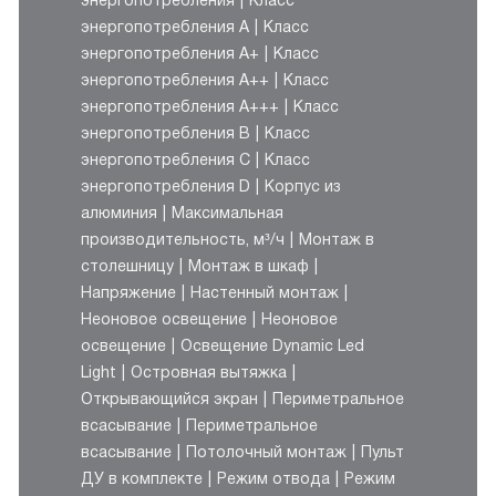
энергопотребления
Класс
энергопотребления A
Класс
энергопотребления A+
Класс
энергопотребления A++
Класс
энергопотребления A+++
Класс
энергопотребления B
Класс
энергопотребления C
Класс
энергопотребления D
Корпус из
алюминия
Максимальная
производительность, м³/ч
Монтаж в
столешницу
Монтаж в шкаф
Напряжение
Настенный монтаж
Неоновое освещение
Неоновое
освещение
Освещение Dynamic Led
Light
Островная вытяжка
Открывающийся экран
Периметральное
всасывание
Периметральное
всасывание
Потолочный монтаж
Пульт
ДУ в комплекте
Режим отвода
Режим