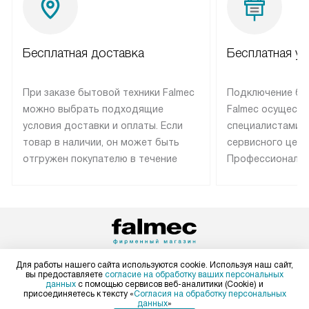
Бесплатная доставка
Бесплатная ус
При заказе бытовой техники Falmec
Подключение бы
можно выбрать подходящие
Falmec осуществ
условия доставки и оплаты. Если
специалистами 
товар в наличии, он может быть
сервисного цент
отгружен покупателю в течение
Профессиональн
трех дней. Техника со специальным
гарантия долгой
лейблом доставляется бесплатно
эксплуатации те
по Москве. Выезд за МКАД
техника со спец
оплачивается дополнительно.
подключается б
Возможна доставка товаров по
мастера за МКА
России.
дополнительную 
+7 495 120-34-67
Для работы нашего сайта используются cookie. Используя наш сайт,
вы предоставляете
согласие на обработку ваших персональных
данных
с помощью сервисов веб-аналитики (Cookie) и
Пн-Пт:
с 8:00 до 22:00
присоединяетесь к тексту «
Согласия на обработку персональных
данных
»
Сб-Вс:
с 9:00 до 22:00