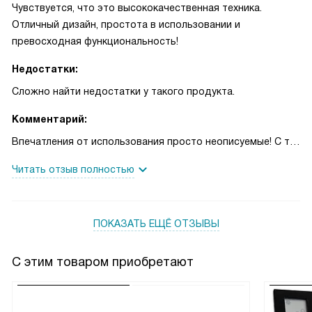
Чувствуется, что это высококачественная техника.
Отличный дизайн, простота в использовании и
превосходная функциональность!
Недостатки:
Сложно найти недостатки у такого продукта.
Комментарий:
Впечатления от использования просто неописуемые! С тех
пор, как я начал использовать эту технику, моя кухня
Читать отзыв полностью
преобразилась. Управление вытяжкой стало настолько
простым и удобным, что я даже не замечаю, как это
происходит. Пульт дистанционного управления - это
ПОКАЗАТЬ ЕЩЁ ОТЗЫВЫ
просто спасение! Больше не нужно прерывать
приготовление еды, чтобы включить или выключить
вытяжку, достаточно нажать всего одну кнопку.
С этим товаром приобретают
Освещение также заслуживает отдельного упоминания.
Неоновые лампы обеспечивают достаточное количество
света, чтобы я мог видеть все, что происходит на плите.