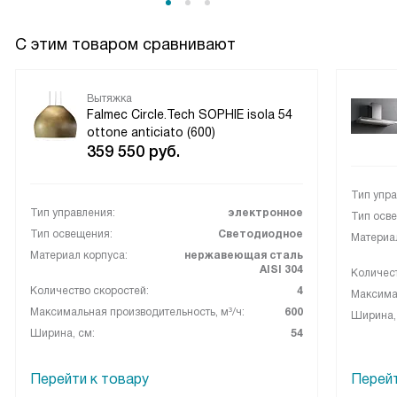
им об этом замечательном устройстве!
С этим товаром сравнивают
Вытяжка
Falmec Circle.Tech SOPHIE isola 54
ottone anticiato (600)
359 550
руб.
Тип упра
Тип управления:
электронное
Тип осв
Тип освещения:
Светодиодное
Материал
Материал корпуса:
нержавеющая сталь
AISI 304
Количест
Количество скоростей:
4
Максимал
Максимальная производительность, м³/ч:
600
Ширина,
Ширина, см:
54
Перейти к товару
Перейт