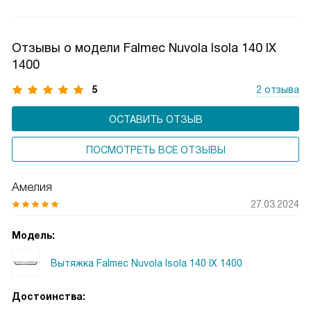
высокая производительность и эффективное удаление
запахов и пара. Такое решение особенно актуально для
просторных кухонь и студий, где важна тишина. Вытяжки
Отзывы о модели Falmec Nuvola Isola 140 IX
с внешним мотором сочетают мощность, надежность
1400
и акустический комфорт.
5
2 отзыва
ОСТАВИТЬ ОТЗЫВ
ПОСМОТРЕТЬ ВСЕ ОТЗЫВЫ
Амелия
27.03.2024
Модель:
Вытяжка Falmec Nuvola Isola 140 IX 1400
Достоинства: