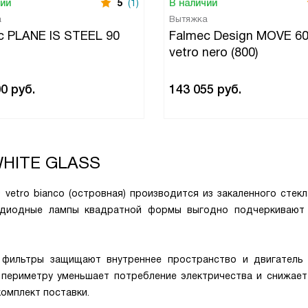
чии
5
(1)
В наличии
а
Вытяжка
c PLANE IS STEEL 90
Falmec Design MOVE 60
vetro nero (800)
00
руб.
143 055
руб.
 WHITE GLASS
0 vetro bianco (островная) производится из закаленного стек
тодиодные лампы квадратной формы выгодно подчеркивают
фильтры защищают внутреннее пространство и двигатель
 периметру уменьшает потребление электричества и снижает
комплект поставки.