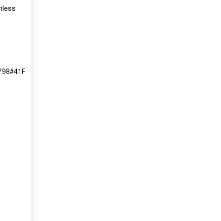
hless
798#41F