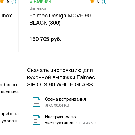
5
(1)
В наличии
5
(1)
В нали
Вытяжка
Вытяжк
 inox
Falmec Design MOVE 90
Falme
BLACK (800)
150 705
руб.
145 3
Скачать инструкцию для
кухонной вытяжки
Falmec
SIRIO IS 90 WHITE GLASS
ла белого
 внешнее
Схема встраивания
JPG, 38.84 KB
 прибора
Инструкция по
 уровень
эксплуатации
PDF, 9.96 MB