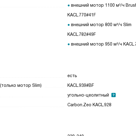
внешний мотор 1100 м³/ч Brus
KACL.770#41F
внешний мотор 800 м³/ч Slim
KACL.782#49F
внешний мотор 950 м³/ч KACL.
есть
только мотор Slim)
KACL.939#BF
угольно-цеолитный
Carbon.Zeo KACL.928