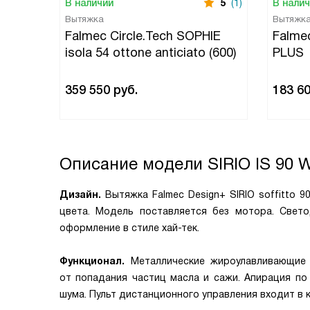
В наличии
5
(1)
В нали
Вытяжка
Вытяжк
Falmec Circle.Tech SOPHIE
Falme
isola 54 ottone anticiato (600)
PLUS
359 550
руб.
183 6
Описание модели
SIRIO IS 90
Дизайн.
Вытяжка Falmec Design+ SIRIO soffitto 9
цвета. Модель поставляется без мотора. Све
оформление в стиле хай-тек.
Функционал.
Металлические жироулавливающие 
от попадания частиц масла и сажи. Апирация по
шума. Пульт дистанционного управления входит в 