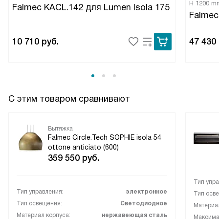
H 1200 m
Falmec KACL.142 для Lumen Isola 175
Falmec
10 710
руб.
47 430
С этим товаром сравнивают
Вытяжка
Falmec Circle.Tech SOPHIE isola 54
ottone anticiato (600)
359 550
руб.
Тип упра
Тип управления:
электронное
Тип осв
Тип освещения:
Светодиодное
Материал
Материал корпуса:
нержавеющая сталь
Максимал