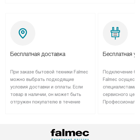
Бесплатная доставка
Бесплатная ус
При заказе бытовой техники Falmec
Подключение бы
можно выбрать подходящие
Falmec осуществ
условия доставки и оплаты. Если
специалистами 
товар в наличии, он может быть
сервисного цент
отгружен покупателю в течение
Профессиональн
трех дней. Техника со специальным
гарантия долгой
лейблом доставляется бесплатно
эксплуатации те
по Москве. Выезд за МКАД
техника со спец
оплачивается дополнительно.
подключается б
Возможна доставка товаров по
мастера за МКА