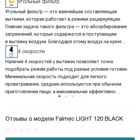
Угольный фильтр
Угольный фильтр — это важнейшая составляющая
вытяжки, которая работает в режиме рециркуляции.
Главная задача такого фильтра — это абсорбирование
загрязнений, которые содержатся в поступающем
в вытяжку воздухе. Благодаря этому воздух на кухне
очищается более качественно. Угольные фильтры
4 скорости
необходимо часто заменять — примерно раз в три-
Наличие 4 скоростей у вытяжек позволяет точно
четыре месяца.
подобрать режим работы под разные условия готовки.
Минимальная скорость подходит для легкого
проветривания, средние используются при обычном
приготовлении пищи, а максимальная эффективно
справляется с сильным паром и запахами. Такое
разделение обеспечивает оптимальный баланс между
производительностью и уровнем шума. Пользователь
Отзывы о модели Falmec LIGHT 120 BLACK
может гибко управлять мощностью вытяжки, снижая
энергопотребление и продлевая срок службы двигателя,
сохраняя комфортную атмосферу на кухне.