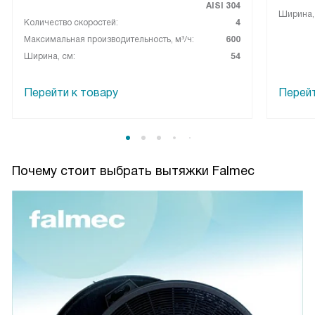
AISI 304
Ширина,
Количество скоростей:
4
Максимальная производительность, м³/ч:
600
Ширина, см:
54
Перейти к товару
Перейт
Почему стоит выбрать вытяжки Falmec