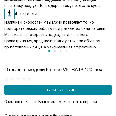
в вытяжку воздухе. Благодаря этому воздух на кухне
очищается более качественно. Угольные фильтры
4 скорости
необходимо часто заменять — примерно раз в три-
Наличие 4 скоростей у вытяжек позволяет точно
четыре месяца.
подобрать режим работы под разные условия готовки.
Минимальная скорость подходит для легкого
проветривания, средние используются при обычном
приготовлении пищи, а максимальная эффективно
справляется с сильным паром и запахами. Такое
разделение обеспечивает оптимальный баланс между
производительностью и уровнем шума. Пользователь
Отзывы о модели Falmec VETRA IS.120 Inox
может гибко управлять мощностью вытяжки, снижая
энергопотребление и продлевая срок службы двигателя,
сохраняя комфортную атмосферу на кухне.
ОСТАВИТЬ ОТЗЫВ
Отзывов пока нет, Ваш отзыв может стать первым.