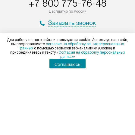
+7 800 775-76-48
Бесплатно по России
Заказать звонок
Для работы нашего сайта используются cookie. Используя наш сайт,
Мир Falmec
вы предоставляете
согласие на обработку ваших персональных
данных
с помощью сервисов веб-аналитики (Cookie) и
присоединяетесь к тексту «
Согласия на обработку персональных
Доставка и оплата
Вопросы и ответы
данных
»
Подключение
Статьи и акции
Кредит
Глоссарий
Соглашаюсь
Ремонт
Видео
Возврат и обмен
Виды установок
Сервисные центры
Технологии
Контакты
Сайты-партнеры
Для физических лиц
shop@falmec-home.ru
Для юридических лиц
business@kvalitet.company
ПОЖАЛОВАТЬСЯ РУКОВОДСТВУ