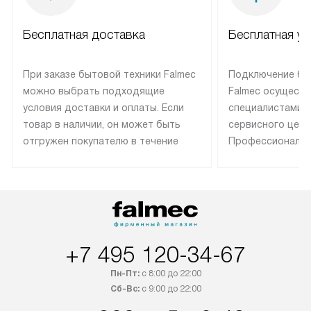
Бесплатная доставка
Бесплатная ус
При заказе бытовой техники Falmec
Подключение бы
можно выбрать подходящие
Falmec осуществ
условия доставки и оплаты. Если
специалистами 
товар в наличии, он может быть
сервисного цент
отгружен покупателю в течение
Профессиональн
трех дней. Техника со специальным
гарантия долгой
лейблом доставляется бесплатно
эксплуатации те
по Москве. Выезд за МКАД
техника со спец
оплачивается дополнительно.
подключается б
Возможна доставка товаров по
мастера за МКА
России.
дополнительную 
+7 495 120-34-67
Пн-Пт:
с 8:00 до 22:00
Сб-Вс:
с 9:00 до 22:00