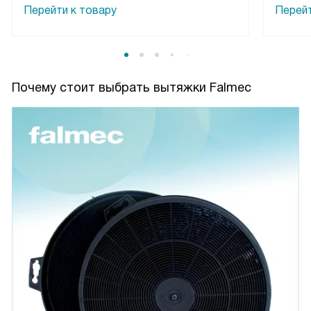
Перейти к товару
Перейт
Почему стоит выбрать вытяжки Falmec