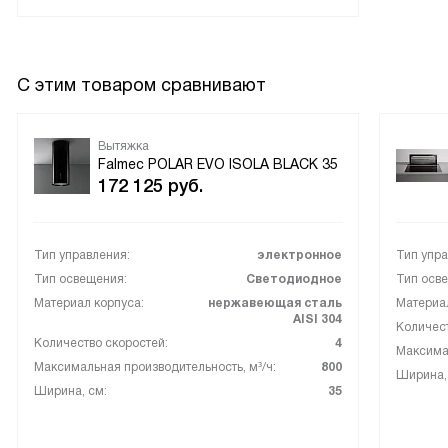
С этим товаром сравнивают
Вытяжка
Falmec POLAR EVO ISOLA BLACK 35
172 125
руб.
Тип управления:
электронное
Тип упра
Тип освещения:
Светодиодное
Тип осв
Материал корпуса:
нержавеющая сталь
Материал
AISI 304
Количест
Количество скоростей:
4
Максимал
Максимальная производительность, м³/ч:
800
Ширина,
Ширина, см:
35