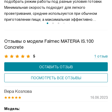
подобрать режим работы под разные условия готовки.
Минимальная скорость подходит для легкого
проветривания, средние используются при обычном
приготовлении пищи, а максимальная эффективно
справляется с сильным паром и запахами. Такое
разделение обеспечивает оптимальный баланс между
производительностью и уровнем шума. Пользователь
Отзывы о модели Falmec MATERIA IS.100
может гибко управлять мощностью вытяжки, снижая
Concrete
энергопотребление и продлевая срок службы двигателя,
сохраняя комфортную атмосферу на кухне.
5
1 отзыв
ОСТАВИТЬ ОТЗЫВ
ПОСМОТРЕТЬ ВСЕ ОТЗЫВЫ
Вера Козлова
16.06.2023
Модель: