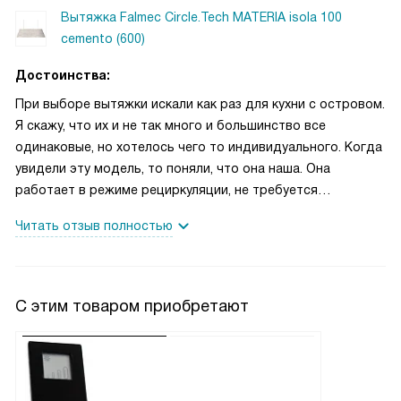
Вытяжка Falmec Circle.Tech MATERIA isola 100
cemento (600)
Достоинства:
При выборе вытяжки искали как раз для кухни с островом.
Я скажу, что их и не так много и большинство все
одинаковые, но хотелось чего то индивидуального. Когда
увидели эту модель, то поняли, что она наша. Она
работает в режиме рециркуляции, не требуется
подключать к общедомовой вентиляции. В комплекте
Читать отзыв полностью
присутствует угольный фильтр, что даже удивительно,
так как в основном вытяжки таким фильтром не
комплектуются. Со своей основной функцией вытягивать
пар и другие загрязнения справляется на отлично. При
С этим товаром приобретают
работе есть небольшой шум, но за пределами кухни его
уже не слышно. Вытяжка довольно мощная, запахи
вообще не чувствуются. Внешне смотрится очень круто и
эффектно. Моется очень легко. После мытья никаких