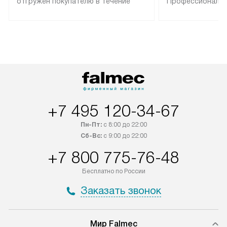
отгружен покупателю в течение
Профессиональн
трех дней. Техника со специальным
гарантия долгой
лейблом доставляется бесплатно
эксплуатации те
по Москве. Выезд за МКАД
техника со спец
оплачивается дополнительно.
подключается б
Возможна доставка товаров по
мастера за МКА
России.
дополнительную 
+7 495 120-34-67
Пн-Пт:
с 8:00 до 22:00
Сб-Вс:
с 9:00 до 22:00
+7 800 775-76-48
Бесплатно по России
Заказать звонок
Мир Falmec