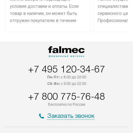
условия доставки и оплаты. Если
специалистами 
товар в наличии, он может быть
сервисного цент
отгружен покупателю в течение
Профессиональн
трех дней. Техника со специальным
гарантия долгой
лейблом доставляется бесплатно
эксплуатации те
по Москве. Выезд за МКАД
техника со спец
оплачивается дополнительно.
подключается б
Возможна доставка товаров по
мастера за МКА
России.
дополнительную 
+7 495 120-34-67
Пн-Пт:
с 8:00 до 22:00
Сб-Вс:
с 9:00 до 22:00
+7 800 775-76-48
Бесплатно по России
Заказать звонок