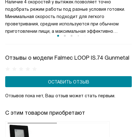
Наличие 4 скоростей у вытяжек позволяет точно
четыре месяца.
подобрать режим работы под разные условия готовки.
Минимальная скорость подходит для легкого
проветривания, средние используются при обычном
приготовлении пищи, а максимальная эффективно
справляется с сильным паром и запахами. Такое
разделение обеспечивает оптимальный баланс между
производительностью и уровнем шума. Пользователь
Отзывы о модели Falmec LOOP IS.74 Gunmetal
может гибко управлять мощностью вытяжки, снижая
энергопотребление и продлевая срок службы двигателя,
сохраняя комфортную атмосферу на кухне.
ОСТАВИТЬ ОТЗЫВ
Отзывов пока нет, Ваш отзыв может стать первым.
С этим товаром приобретают