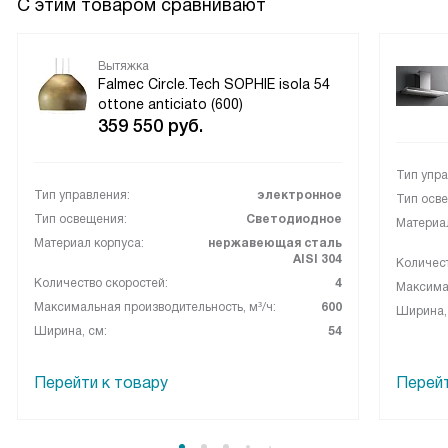
С этим товаром сравнивают
Вытяжка
Falmec Circle.Tech SOPHIE isola 54
ottone anticiato (600)
359 550
руб.
Тип упра
Тип управления:
электронное
Тип осв
Тип освещения:
Светодиодное
Материал
Материал корпуса:
нержавеющая сталь
AISI 304
Количест
Количество скоростей:
4
Максимал
Максимальная производительность, м³/ч:
600
Ширина,
Ширина, см:
54
Перейти к товару
Перейт