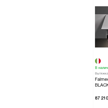
В нали
Вытяжк
Falme
BLACK
87 21