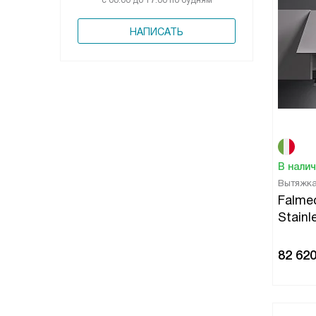
с 08:00 до 17:00 по будням
НАПИСАТЬ
В нали
Вытяжк
Falme
Stainl
82 62