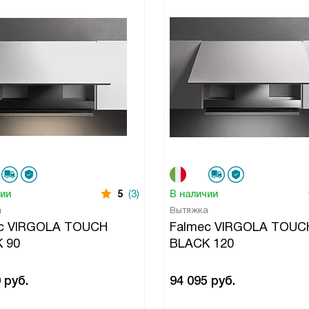
чии
5
(3)
В наличии
а
Вытяжка
c VIRGOLA TOUCH
Falmec VIRGOLA TOUC
 90
BLACK 120
0
руб.
94 095
руб.