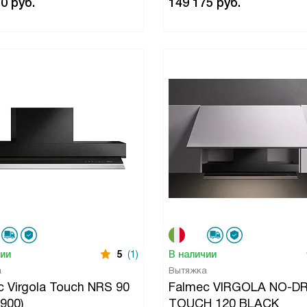
50
руб.
149 175
руб.
чии
5
(1)
В наличии
а
Вытяжка
 Virgola Touch NRS 90
Falmec VIRGOLA NO-D
(900)
TOUCH 120 BLACK