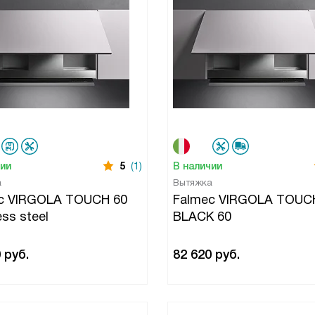
чии
5
(1)
В наличии
а
Вытяжка
c VIRGOLA TOUCH 60
Falmec VIRGOLA TOUC
ess steel
BLACK 60
0
руб.
82 620
руб.