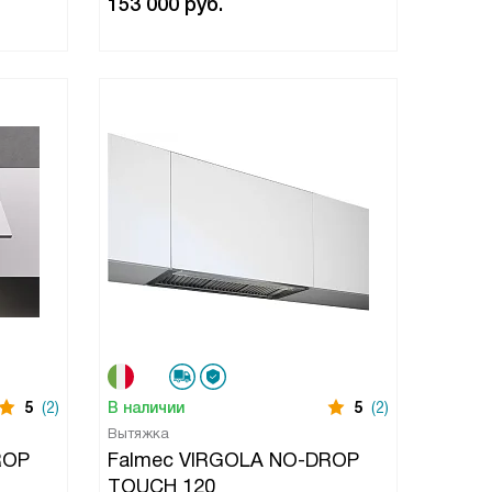
153 000
руб.
5
(2)
В наличии
5
(2)
Вытяжка
ROP
Falmec VIRGOLA NO-DROP
TOUCH 120