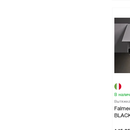
В нали
Вытяжк
Falme
BLACK