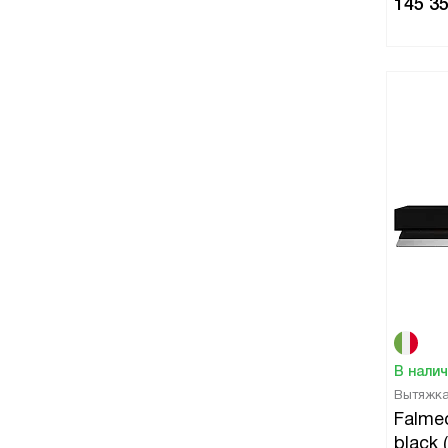
145 3
В нали
Вытяжк
Falmec
black 