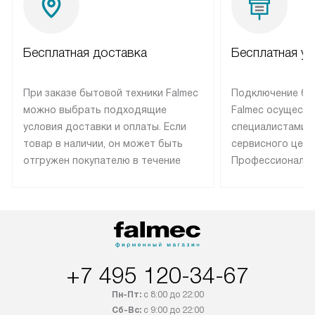
Бесплатная доставка
Бесплатная ус
При заказе бытовой техники Falmec
Подключение бы
можно выбрать подходящие
Falmec осуществ
условия доставки и оплаты. Если
специалистами 
товар в наличии, он может быть
сервисного цент
отгружен покупателю в течение
Профессиональн
трех дней. Техника со специальным
гарантия долгой
лейблом доставляется бесплатно
эксплуатации те
по Москве. Выезд за МКАД
техника со спец
оплачивается дополнительно.
подключается б
Возможна доставка товаров по
мастера за МКА
России.
дополнительную 
+7 495 120-34-67
Пн-Пт:
с 8:00 до 22:00
Сб-Вс:
с 9:00 до 22:00