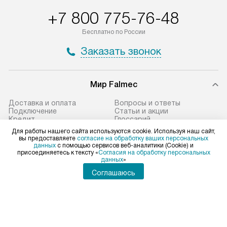
+7 800 775-76-48
Бесплатно по России
Заказать звонок
Мир Falmec
Доставка и оплата
Вопросы и ответы
Подключение
Статьи и акции
Кредит
Глоссарий
Ремонт
Видео
Для работы нашего сайта используются cookie. Используя наш сайт,
Возврат и обмен
Виды установок
вы предоставляете
согласие на обработку ваших персональных
Сервисные центры
Технологии
данных
с помощью сервисов веб-аналитики (Cookie) и
Контакты
Сайты-партнеры
присоединяетесь к тексту «
Согласия на обработку персональных
данных
»
Соглашаюсь
Falmec в социальных сетях
Для физических лиц