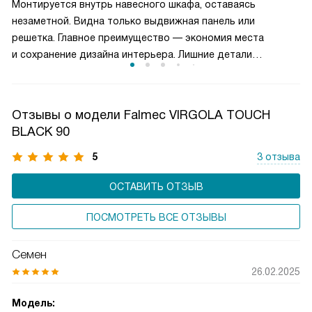
Монтируется внутрь навесного шкафа, оставаясь
может гибко управлять мощностью вытяжки, снижая
незаметной. Видна только выдвижная панель или
энергопотребление и продлевая срок службы двигателя,
решетка. Главное преимущество — экономия места
сохраняя комфортную атмосферу на кухне.
и сохранение дизайна интерьера. Лишние детали
не нарушают гармонию. Внутри шкафа остается полка для
хранения. Часто оснащается выдвижным механизмом:
активация при открытии панели. Производительность
Отзывы о модели Falmec VIRGOLA TOUCH
не уступает купольным моделям. Жироулавливающие
BLACK 90
фильтры легкодоступны для чистки.
5
3 отзыва
ОСТАВИТЬ ОТЗЫВ
ПОСМОТРЕТЬ ВСЕ ОТЗЫВЫ
Семен
26.02.2025
Модель: