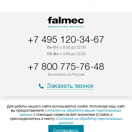
лейблом доставляется бесплатно
эксплуатации те
по Москве. Выезд за МКАД
техника со спец
оплачивается дополнительно.
подключается б
Возможна доставка товаров по
мастера за МКА
России.
дополнительную 
+7 495 120-34-67
Пн-Пт:
с 8:00 до 22:00
Сб-Вс:
с 9:00 до 22:00
+7 800 775-76-48
Бесплатно по России
Заказать звонок
Мир Falmec
Для работы нашего сайта используются cookie. Используя наш сайт,
вы предоставляете
согласие на обработку ваших персональных
данных
с помощью сервисов веб-аналитики (Cookie) и
Доставка и оплата
Вопросы и ответы
присоединяетесь к тексту «
Согласия на обработку персональных
Подключение
Статьи и акции
данных
»
Кредит
Глоссарий
Ремонт
Видео
Соглашаюсь