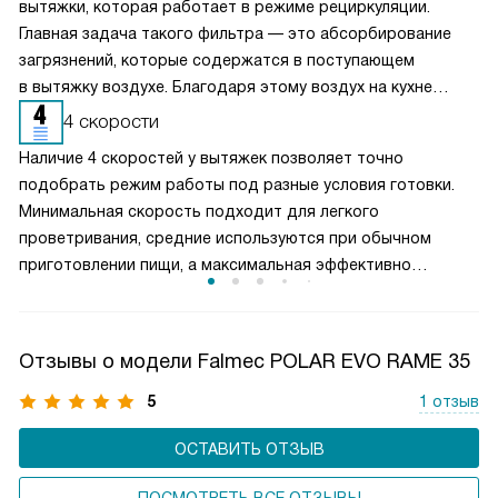
вытяжки, которая работает в режиме рециркуляции.
Главная задача такого фильтра — это абсорбирование
загрязнений, которые содержатся в поступающем
в вытяжку воздухе. Благодаря этому воздух на кухне
очищается более качественно. Угольные фильтры
4 скорости
необходимо часто заменять — примерно раз в три-
Наличие 4 скоростей у вытяжек позволяет точно
четыре месяца.
подобрать режим работы под разные условия готовки.
Минимальная скорость подходит для легкого
проветривания, средние используются при обычном
приготовлении пищи, а максимальная эффективно
справляется с сильным паром и запахами. Такое
разделение обеспечивает оптимальный баланс между
производительностью и уровнем шума. Пользователь
Отзывы о модели Falmec POLAR EVO RAME 35
может гибко управлять мощностью вытяжки, снижая
энергопотребление и продлевая срок службы двигателя,
5
1 отзыв
сохраняя комфортную атмосферу на кухне.
ОСТАВИТЬ ОТЗЫВ