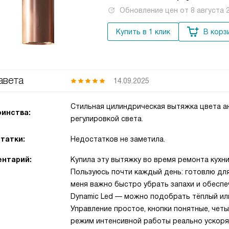
Обновление цен от
8 августа 
Купить в 1 клик
В корз
авета
14.09.2025
Стильная цилиндрическая вытяжка цвета ант
инства:
регулировкой света.
татки:
Недостатков не заметила.
нтарий:
Купила эту вытяжку во время ремонта кухн
Пользуюсь почти каждый день: готовлю для
меня важно быстро убрать запахи и обеспе
Dynamic Led — можно подобрать тёплый или
Управление простое, кнопки понятные, чет
режим интенсивной работы реально ускоряе