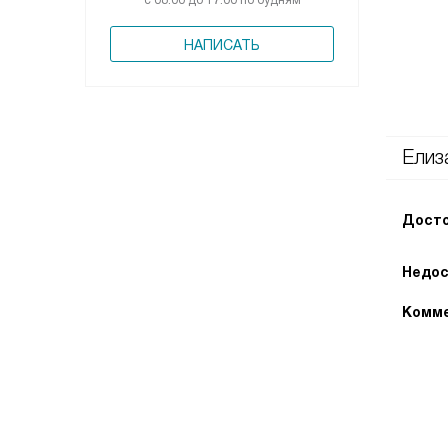
с 08:00 до 17:00 по будням
НАПИСАТЬ
Елиз
Досто
Недос
Комме