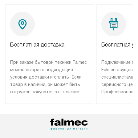
Бесплатная доставка
Бесплатная ус
При заказе бытовой техники Falmec
Подключение бы
можно выбрать подходящие
Falmec осуществ
условия доставки и оплаты. Если
специалистами 
товар в наличии, он может быть
сервисного цент
отгружен покупателю в течение
Профессиональн
трех дней. Техника со специальным
гарантия долгой
лейблом доставляется бесплатно
эксплуатации те
по Москве. Выезд за МКАД
техника со спец
оплачивается дополнительно.
подключается б
Возможна доставка товаров по
мастера за МКА
России.
дополнительную 